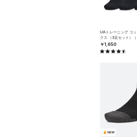
YSM/YMD
オレンジ
その他
YL(150cm)
YXL(160cm)
価格
UAトレーニング コッ
XS
クス （3足セット）（
ISEX）
￥1,650
S
テクノロジー
～
円
円
M
FLOW(フロー)
（0）
在庫
L
HOVR(ホバー)
（0）
XL
在庫あり
CHARGED(チャージド)
（0）
限定
ONESIZE
MICRO G(マイクロＧ)
（0）
12インチ
直営限定
（7）
コレクション
TRIBASE(トライベース)
18インチ
公式サイト限定
（0）
（0）
S(22cm)
プロジェクトロック
（0）
在庫残りわずか
（5）
RUSH(ラッシュ)
（0）
M(23cm)
ステフィン・カリー
（0）
ISO-CHILL(アイソチル)
（0）
ML(24cm)
アジア限定
（0）
NEW
Tech(テック)
（0）
L(25cm)