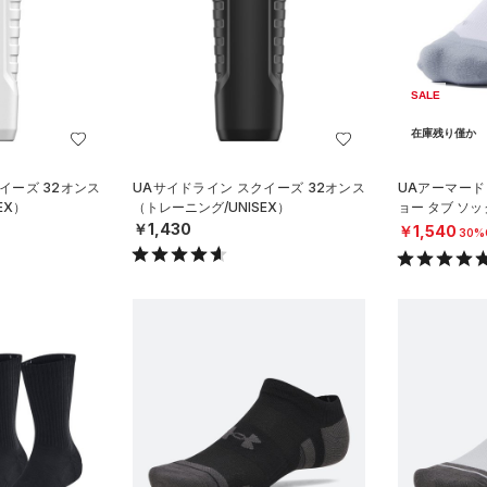
SALE
在庫残り僅か
イーズ 32オンス
UAサイドライン スクイーズ 32オンス
UAアーマード
EX）
（トレーニング/UNISEX）
ョー タブ ソッ
SEX）
￥1,430
￥1,540
30%