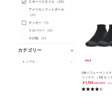
スポーツスタイル
（28）
アメリカンフットボール
（0）
サッカー
（1）
リカバリー
（0）
その他
（0）
カテゴリー
SALE
トップス
ボトムス
すべてのトップス
UAパフォーマンステ
アクセサリー
ソックス （3足セッ
すべてのボトムス
（21）
ベースレイヤー
グ/UNISEX）
￥1,155
30%OFF
￥1
すべてのアクセサリー
（17）
レギンス&タイツ
（50）
Tシャツ
（27）
バックパック
（12）
ショートパンツ
（7）
タンクトップ
ショルダー＆トートバッグ
（25）
パンツ(ロングパンツ)
（6）
ポロシャツ
（10）
（3）