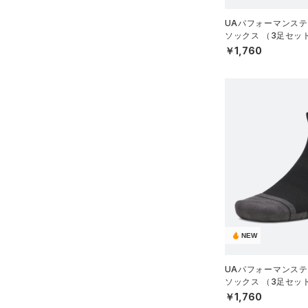
COLDGEAR ARMOUR(コール
XS(21cm)
UAパフォーマンステ
ドギアアーマー)
（0）
ソックス （3足セッ
XL(26cm)
グ/UNISEX）
￥1,760
HEATGEAR ARMOUR(ヒート
30
ギアアーマー)
（2）
34
STORM(ストーム)
（35）
XSSM
COLDGEAR INFRARED(コー
SMMD
ルドギアインフラレッド)
（0）
MDLG
AUXETIC(オーゼティック)
LGXL
（0）
XLXXL
Charged Cotton(チャージド
コットン)
（0）
Rival Fleece(ライバルフリー
NEW
ス)
（0）
Armour Fleece(アーマーフリ
UAパフォーマンステ
ソックス （3足セッ
ース)
（0）
グ/UNISEX）
￥1,760