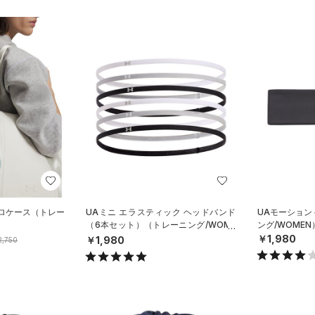
クロケース（トレー
UAミニ エラスティック ヘッドバンド
UAモーション
（6本セット）（トレーニング/WOME
ング/WOMEN
N）
￥1,980
￥1,980
,750