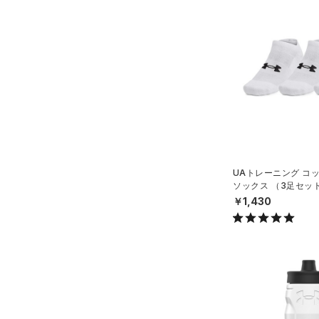
スウェット＆フリース
（9）
ロングTシャツ
（8）
サックパック
（3）
アンダーウェア
（6）
パーカー&トレーナー
（10）
ウェストバッグ
（0）
スカート
（13）
ジャケット
（15）
ダッフルバッグ
（0）
スイムウェア
（9）
ジャージ
（12）
キャップ＆ビーニー
（0）
ベスト
（0）
ベルト
（2）
ダウン・コート
（2）
グローブ・手袋
（15）
スポーツブラ
（1）
アイウェア
（0）
セットアップ
UAトレーニング コ
リストバンド＆ヘッドバンド
ソックス （3足セッ
（2）
（0）
スイムウェア
グ/UNISEX）
￥1,430
（0）
スポーツマスク
（32）
ソックス
（0）
ネックウォーマー
（2）
スリーブ
（4）
タオル