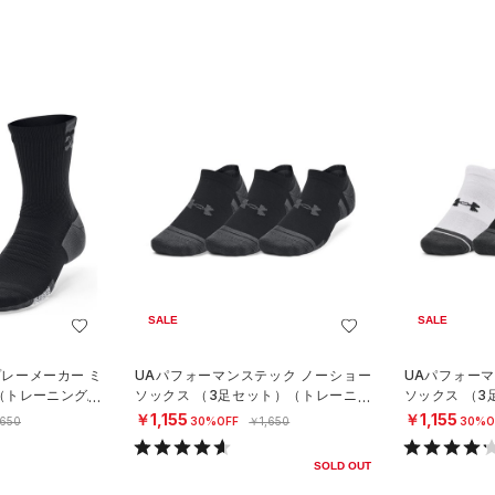
SALE
SALE
プレーメーカー ミ
UAパフォーマンステック ノーショー
UAパフォー
（トレーニング/U
ソックス （3足セット）（トレーニン
ソックス （
グ/UNISEX）
グ/UNISEX）
￥1,155
￥1,155
,650
30%OFF
￥1,650
30%O
SOLD OUT