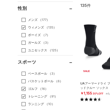
135件
通常価格
（108）
性別
セール
（27）
メンズ
（177）
ウィメンズ
（135）
ボーイズ
（7）
ガールズ
（3）
ユニセックス
（125）
スポーツ
SALE
ベースボール
（3）
バスケットボール
（6）
UAアーマードライ 
ッドクルー ソックス
ゴルフ
（16）
NISEX）
￥1,155
30%OFF
￥1
トレーニング
（91）
ランニング
（10）