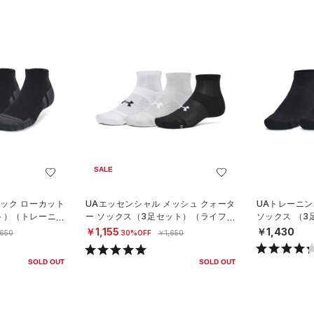
SALE
ック ローカット
UAエッセンシャル メッシュ クォータ
UAトレーニン
ト）（トレーニン
ー ソックス（3足セット）（ライフス
ソックス （
タイル/UNISEX）
グ/UNISEX）
￥1,155
￥1,430
,650
30%OFF
￥1,650
SOLD OUT
SOLD OUT