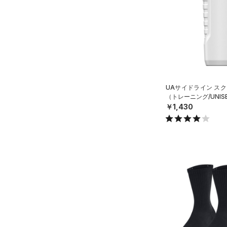
（0）
ボール
（0）
イヤホン＆ヘッドホン
（2）
ウォーターボトル
（8）
その他
シューズ
UAサイドライン スク
（トレーニング/UNIS
すべてのシューズ
￥1,430
サイズ
（6）
スポーツシューズ
S(22cm)
カラー
（0）
スパイク
M(23cm)
スポーツスタイルシューズ
ML(24cm)
（20）
ブラック
ホワイト
ブラウン
グリーン
L(25cm)
（4）
サンダル
XL(26cm)
YS(130cm)
ブルー
パープル
レッド
イエロー
YM(140cm)