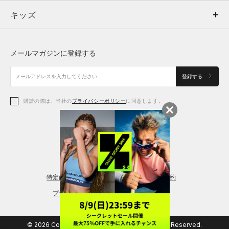
キッズ
トップス
ボトムス
キッズ
トップス
ボトムス
シューズ
シューズ
メールマガジンに登録する
ボトムス
シューズ
アクセサリー
アクセサリー
登録する
シューズ
アクセサリー
購読の際は、当社の
プライバシーポリシー
に同意します。
アクセサリー
スポーツブラ
レギンス＆タイツ
特定商取引法に基づく通販の表記
会員規約
プライバシーポリシー
© 2026 Copyright DOME Corporation. All Rights Reserved.