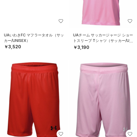
UAいわきFC マフラータオル（サッ
UAチーム サッカージャージ ショー
カー/UNISEX）
トスリーブ Tシャツ（サッカー/UNI
SEX）
￥3,520
￥3,190