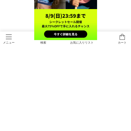
TOP
ウィメンズ
トレーニング＋サッカー
トップス
検索
お気に入りリスト
カート
メニュー
すべてのアイテム
メンズ
メンズ
ウィメンズ
トップス
ウィメンズ
キッズ
トップス
ボトムス
キッズ
トップス
ボトムス
シューズ
シューズ
メールマガジンに登録する