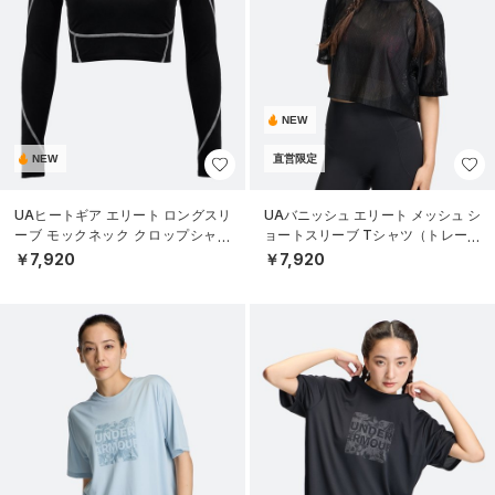
NEW
NEW
直営限定
UAヒートギア エリート ロングスリ
UAバニッシュ エリート メッシュ シ
ーブ モックネック クロップシャツ
ョートスリーブ Tシャツ（トレーニ
（トレーニング/WOMEN）
ング/WOMEN）
￥7,920
￥7,920