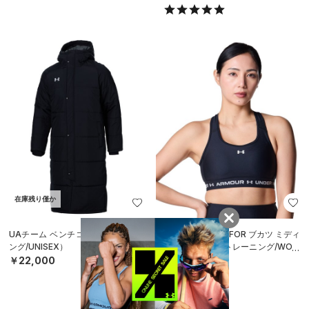
在庫残り僅か
UAチーム ベンチコート（トレーニ
UAアーマーブラ FOR ブカツ ミディ
ング/UNISEX）
アムサポート（トレーニング/WOM
EN）
￥22,000
￥3,960