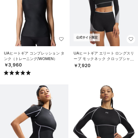
公式サイト限定
UAヒートギア コンプレッション タ
UAヒートギア エリート ロングスリ
ンク（トレーニング/WOMEN）
ーブ モックネック クロップシャツ
（トレーニング/WOMEN）
￥3,960
￥7,920