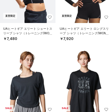
直営限定
直営限定
UAヒートギア エリート ショートス
UAヒートギア エリート ロングスリ
リーブ シャツ（トレーニング/WOM
ーブ シャツ（トレーニング/WOME
EN）
N）
￥7,480
￥7,920
SALE
SALE