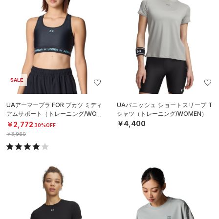
SALE
UAアーマーブラ FOR ブカツ ミディ
UAバニッシュ ショートスリーブ T
アムサポート（トレーニング/WOM
シャツ（トレーニング/WOMEN）
EN）
￥4,400
￥2,772
30%OFF
￥3,960