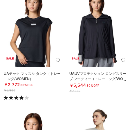
SALE
SALE
UAテック マッスル タンク（トレー
UAUVプロテクション ロングスリー
ニング/WOMEN）
ブ フーディー（トレーニング/WOM
EN）
￥2,772
￥5,544
30%OFF
30%OFF
￥3,960
￥7,920