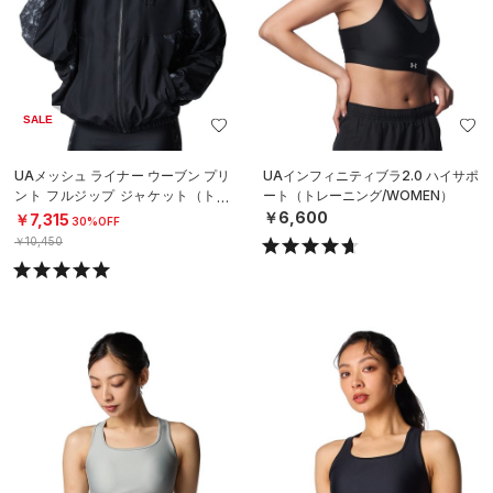
SALE
UAメッシュ ライナー ウーブン プリ
UAインフィニティブラ2.0 ハイサポ
ント フルジップ ジャケット（トレ
ート（トレーニング/WOMEN）
ーニング/WOMEN）
￥6,600
￥7,315
30%OFF
￥10,450