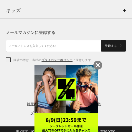
キッズ
トップス
ボトムス
キッズ
トップス
ボトムス
シューズ
シューズ
メールマガジンに登録する
ボトムス
シューズ
アクセサリー
アクセサリー
登録する
シューズ
アクセサリー
購読の際は、当社の
プライバシーポリシー
に同意します。
アクセサリー
スポーツブラ
レギンス＆タイツ
特定商取引法に基づく通販の表記
会員規約
プライバシーポリシー
© 2026 Copyright DOME Corporation. All Rights Reserved.