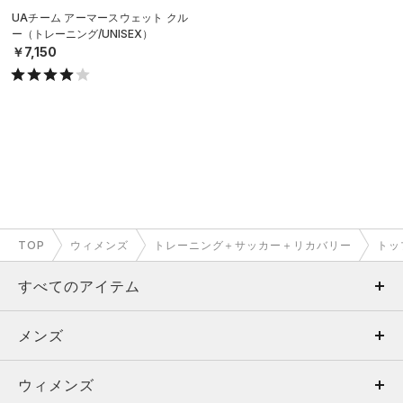
UAチーム アーマースウェット クル
ー（トレーニング/UNISEX）
￥7,150
TOP
ウィメンズ
トレーニング＋サッカー＋リカバリー
トッ
すべてのアイテム
メンズ
メンズ
ウィメンズ
トップス
ウィメンズ