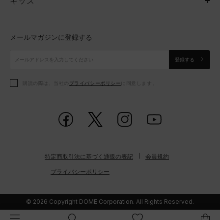
キッズ
トップス
ボトムス
キッズ
トップス
ボトムス
シューズ
シューズ
メールマガジンに登録する
ボトムス
シューズ
アクセサリー
アクセサリー
登録する
シューズ
アクセサリー
購読の際は、当社の
プライバシーポリシー
に同意します。
アクセサリー
スポーツブラ
レギンス＆タイツ
特定商取引法に基づく通販の表記
会員規約
プライバシーポリシー
© 2026 Copyright DOME Corporation. All Rights Reserved.