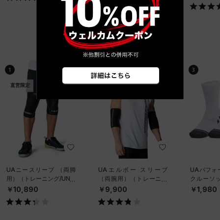
ベストセラー
1
2
3
直営限定
直営限定
UAニースリーブ （両脚
UAエルボー スリーブ
UAパフォ
用）（トレーニング/UNIS
（両腕用）（トレーニン
クルーソッ
EX）
グ/UNISEX）
ット）（ト
￥10,890
￥9,900
￥1,980
NISEX）