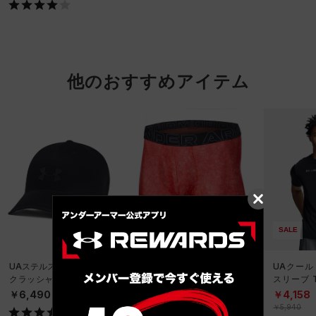
他のおすすめアイテム
SALE
UAステルスフォーム アン
UAパフォーマンステック
UAクール
クラッシャブル キャップ
6インチ ノベルティ アン
スリーブ 
（ライフスタイル/UNISE
ダーウェア（トレーニン
ーニング/
￥6,490
￥2,970
￥4,158
X）
グ/MEN）
￥5,940