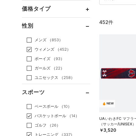
価格タイプ
452件
通常価格
（318）
性別
セール
（134）
メンズ
（853）
ウィメンズ
（452）
ボーイズ
（93）
ガールズ
（22）
ユニセックス
（258）
スポーツ
NEW
ベースボール
（10）
バスケットボール
（14）
UAいわきFC マフラ
（サッカー/UNISEX）
ゴルフ
（26）
￥3,520
トレーニング
（337）