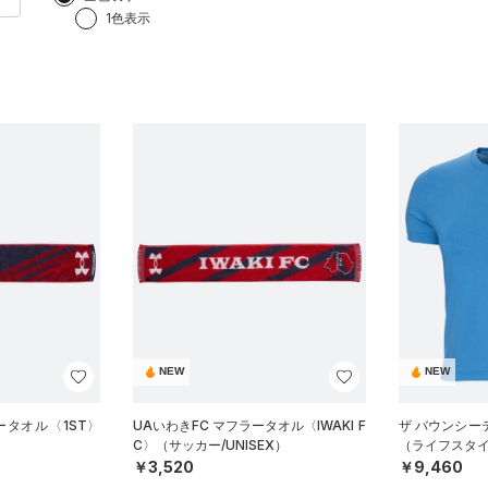
1色表示
NEW
NEW
ータオル〈1ST〉
UAいわきFC マフラータオル〈IWAKI F
ザ バウンシー
C〉（サッカー/UNISEX）
（ライフスタイ
￥3,520
￥9,460