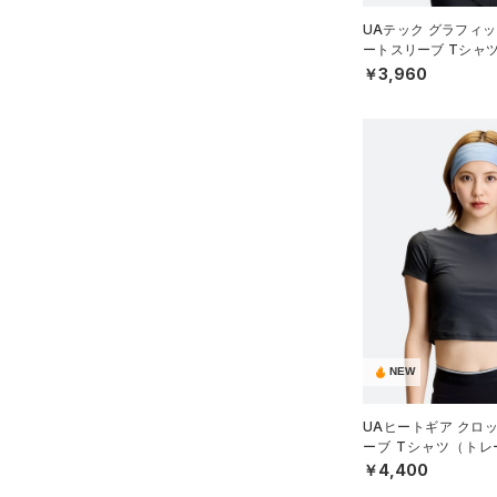
UAテック グラフィッ
ートスリーブ Tシャ
WOMEN）
￥3,960
NEW
UAヒートギア クロ
ーブ Tシャツ（トレ
N）
￥4,400