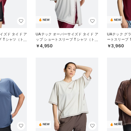
NEW
NEW
イズド タイド ア
UAテック オーバーサイズド タイド ア
UAテック グ
ブ Tシャツ（トレ
ップ ショートスリーブ Tシャツ（トレ
ートスリーブ 
ーニング/WOMEN）
WOMEN）
￥4,950
￥3,960
NEW
NEW