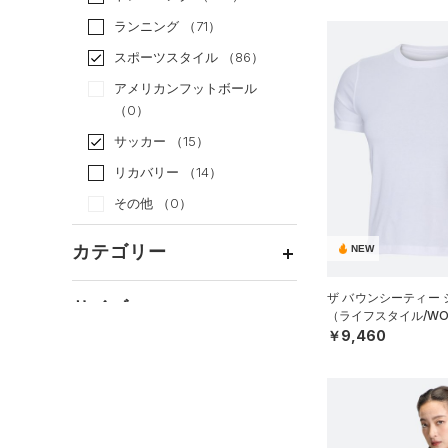
ランニング
（71）
スポーツスタイル
（86）
アメリカンフットボール
（0）
サッカー
（15）
リカバリー
（14）
その他
（0）
カテゴリー
NEW
トップス
ザ バウンシーティー
サイズ
（ライフスタイル/WO
ボトムス
すべてのトップス
￥9,460
カテゴリーを選択してください。
アクセサリー
カラー
すべてのボトムス
（16）
ベースレイヤー
シューズ
すべてのアクセサリー
（22）
レギンス&タイツ
（79）
Tシャツ
価格
すべてのシューズ
（33）
バックパック
（22）
ショートパンツ
（12）
タンクトップ
ブラック
ホワイト
ブラウン
グリーン