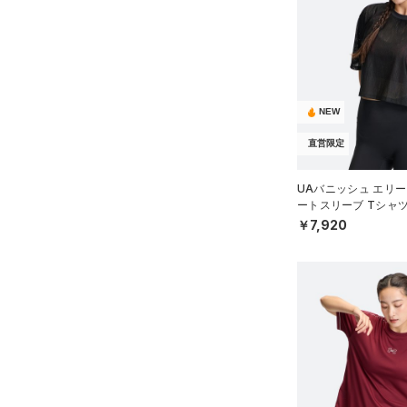
（12）
スポーツシューズ
ショルダー＆トートバッグ
（30）
パンツ(ロングパンツ)
（6）
ポロシャツ
テクノロジー
（6）
（0）
スパイク
～
円
円
（3）
スウェット＆フリース
（10）
ロングTシャツ
ブルー
パープル
レッド
イエロー
（8）
サックパック
FLOW(フロー)
（3）
スポーツスタイルシューズ
在庫
（3）
アンダーウェア
（7）
パーカー&トレーナー
（27）
（10）
ウェストバッグ
HOVR(ホバー)
（15）
（0）
スカート
（15）
ジャケット
NEW
オレンジ
その他
（4）
在庫あり
サンダル
（15）
ダッフルバッグ
CHARGED(チャージド)
（0）
限定
（0）
スイムウェア
（10）
ジャージ
直営限定
MICRO G(マイクロＧ)
（15）
（0）
キャップ＆ビーニー
直営限定
（36）
（0）
ベスト
コレクション
TRIBASE(トライベース)
（1）
（0）
ベルト
UAバニッシュ エリー
公式サイト限定
（2）
（2）
ートスリーブ Tシャ
ダウン・コート
RUSH(ラッシュ)
（0）
（2）
グローブ・手袋
プロジェクトロック
（0）
WOMEN）
￥7,920
在庫残りわずか
（6）
（21）
ISO-CHILL(アイソチル)
スポーツブラ
（3）
（3）
アイウェア
ステフィン・カリー
（3）
Tech(テック)
（19）
（0）
セットアップ
リストバンド＆ヘッドバンド
アジア限定
（2）
COLDGEAR ARMOUR(コール
（2）
（0）
スイムウェア
ドギアアーマー)
（0）
（0）
スポーツマスク
HEATGEAR ARMOUR(ヒート
（40）
ソックス
ギアアーマー)
（13）
（0）
ネックウォーマー
STORM(ストーム)
（53）