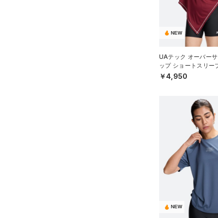
（2）
COLDGEAR INFRARED(コー
スリーブ
ルドギアインフラレッド)
（10）
タオル
（0）
NEW
（0）
ボール
AUXETIC(オーゼティック)
（0）
（0）
イヤホン＆ヘッドホン
UAテック オーバーサ
ップ ショートスリー
Charged Cotton(チャージド
（5）
ウォーターボトル
ーニング/WOMEN）
￥4,950
コットン)
（0）
（0）
その他
Rival Fleece(ライバルフリー
ス)
（0）
Armour Fleece(アーマーフリ
ース)
（0）
NEW