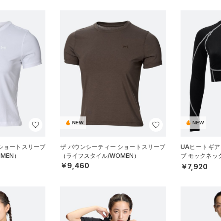
NEW
NEW
 ショートスリーブ
ザ バウンシーティー ショートスリーブ
UAヒートギア
MEN）
（ライフスタイル/WOMEN）
ブ モックネッ
ーニング/WOM
￥9,460
￥7,920