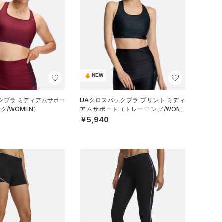
NEW
クブラ ミディアムサポー
UAクロスバックブラ プリント ミディ
グ/WOMEN）
アムサポート（トレーニング/WOME
N）
￥5,940