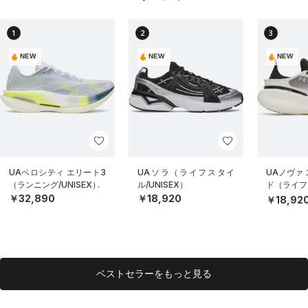
1
2
3
NEW
NEW
NEW
UAベロシティ エリート3
UAソラ（ライフスタイ
UAノヴァ
（ランニング/UNISEX）
ル/UNISEX）
ド（ライフス
EX）
￥32,890
￥18,920
￥18,92
ベストセラーをもっと見る