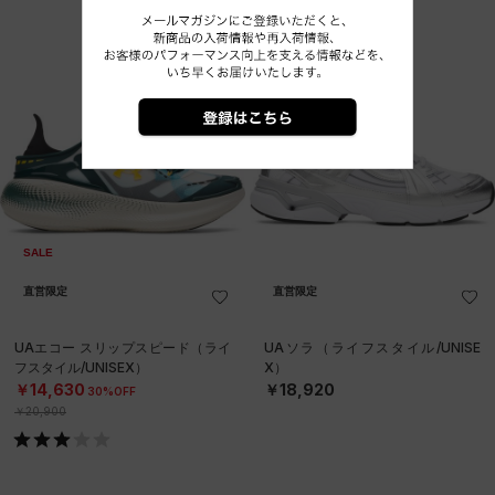
SALE
直営限定
直営限定
UAエコー スリップスピード（ライ
UAソラ（ライフスタイル/UNISE
フスタイル/UNISEX）
X）
￥14,630
￥18,920
30%OFF
￥20,900