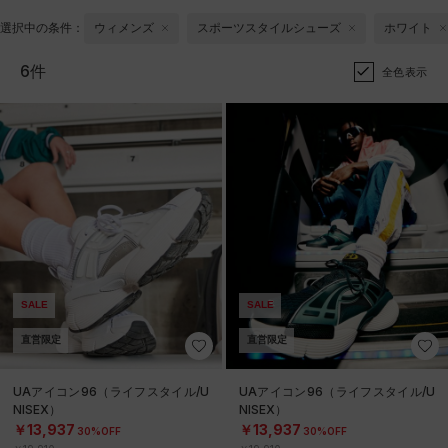
選択中の条件：
ウィメンズ
スポーツスタイルシューズ
ホワイト
6件
全色表示
SALE
SALE
直営限定
直営限定
UAアイコン96（ライフスタイル/U
UAアイコン96（ライフスタイル/U
NISEX）
NISEX）
￥13,937
￥13,937
30%OFF
30%OFF