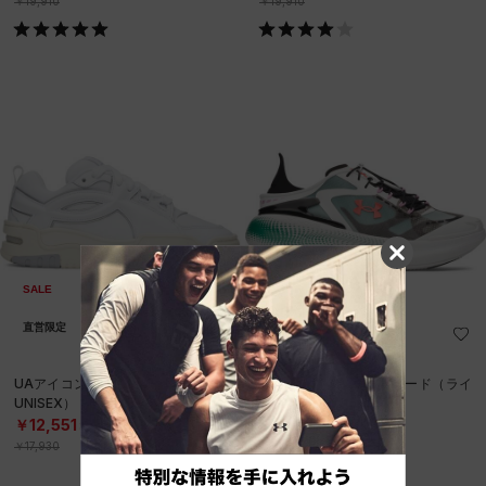
￥19,910
￥19,910
SALE
SALE
直営限定
直営限定
UAアイコン ロー（ライフスタイル/
UAエコー スリップスピード（ライ
UNISEX）
フスタイル/UNISEX）
￥12,551
￥14,630
30%OFF
30%OFF
￥17,930
￥20,900