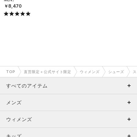
￥8,470
TOP
直営限定＋公式サイト限定
ウィメンズ
シューズ
ス
すべてのアイテム
メンズ
メンズ
ウィメンズ
トップス
ウィメンズ
キッズ
トップス
ボトムス
キッズ