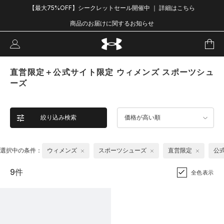
【最大75%OFF】シークレットセール開催中 ｜ 詳細はこちら
商品のお届けに関するお知らせ
直営限定＋公式サイト限定 ウィメンズ スポーツシュ
ーズ
絞り込み検索
価格が高い順
選択中の条件：
ウィメンズ
スポーツシューズ
直営限定
公
9件
全色表示