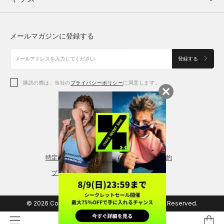
トップス
ボトムス
シューズ
シューズ
メールマガジンに登録する
ボトムス
シューズ
アクセサリー
アクセサリー
登録する
シューズ
アクセサリー
購読の際は、当社の
プライバシーポリシー
に同意します。
アクセサリー
スポーツブラ
レギンス＆タイツ
特定商取引法に基づく通販の表記
会員規約
プライバシーポリシー
© 2026 Copyright DOME Corporation. All Rights Reserved.