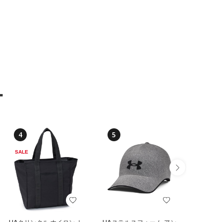
ー
4
5
6
SALE