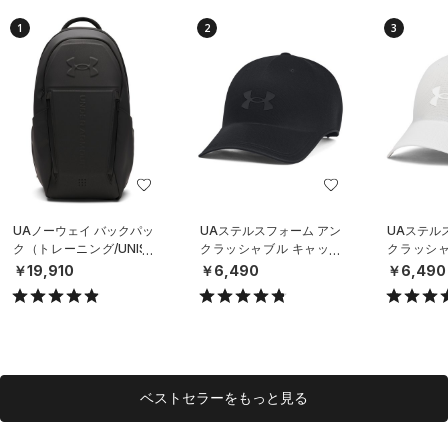
1
2
3
UAノーウェイ バックパッ
UAステルスフォーム アン
UAステル
ク（トレーニング/UNISE
クラッシャブル キャップ
クラッシャ
X）
（ライフスタイル/UNISE
（ライフスタ
￥19,910
￥6,490
￥6,490
X）
X）
ベストセラーをもっと見る