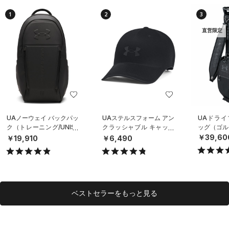
1
2
3
直営限定
UAノーウェイ バックパッ
UAステルスフォーム アン
UAドライ
ク（トレーニング/UNISE
クラッシャブル キャップ
ッグ（ゴルフ
X）
（ライフスタイル/UNISE
￥39,60
￥19,910
￥6,490
X）
ベストセラーをもっと見る