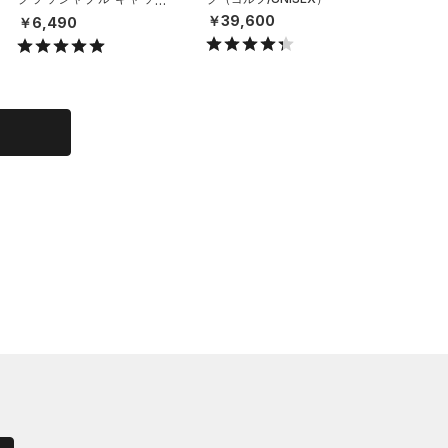
（ライフスタイル/UNISE
X）
￥39,600
￥6,490
￥19,9
X）