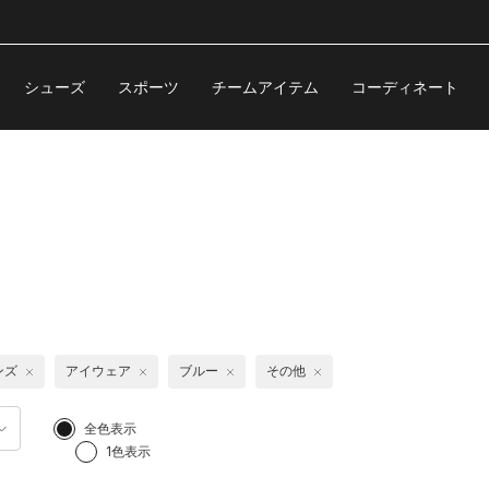
シューズ
スポーツ
チームアイテム
コーディネート
ンズ
アイウェア
ブルー
その他
全色表示
1色表示