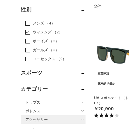
2件
通常価格
（2）
性別
セール
（0）
メンズ
（4）
ウィメンズ
（2）
ボーイズ
（0）
ガールズ
（0）
ユニセックス
（2）
スポーツ
直営限定
在庫残り僅か
ベースボール
（0）
カテゴリー
バスケットボール
（0）
UA スポルテイト（ト
トップス
EX）
ゴルフ
（0）
￥20,900
ボトムス
トレーニング
すべてのトップス
（2）
アクセサリー
すべてのボトムス
ランニング
（0）
（0）
ベースレイヤー