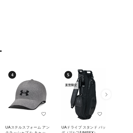
ー
4
5
6
直営限定
NEW
UAステルスフォーム アン
UAドライブ スタンド バッ
UAノー
クラッシャブル キャップ
グ（ゴルフ/UNISEX）
ク（トレ