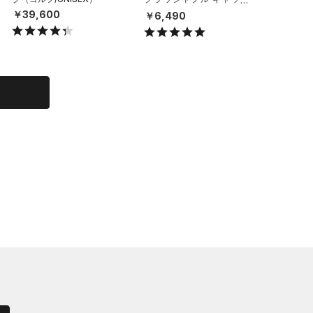
（ライフスタイル/UNISE
グ/UNIS
￥39,600
￥6,490
￥26,9
X）