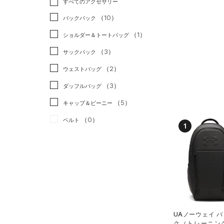
すべてのアクセサリー
（2）
スポーツスタイル
（0）
レギンス&タイツ
（37）
Tシャツ
（10）
アメリカンフットボール
バックパック
（11）
ショートパンツ
（5）
タンクトップ
（0）
（1）
ショルダー＆トートバッグ
（7）
パンツ(ロングパンツ)
（4）
ポロシャツ
サッカー
（0）
（3）
サックパック
（1）
スウェット＆フリース
（7）
ロングTシャツ
リカバリー
（0）
（2）
ウェストバッグ
（1）
アンダーウェア
（2）
パーカー&トレーナー
その他
（0）
（3）
ダッフルバッグ
（0）
スカート
（6）
ジャケット
（5）
キャップ＆ビーニー
（0）
スイムウェア
（8）
ジャージ
（0）
ベルト
（0）
ベスト
1
（1）
グローブ・手袋
（0）
ダウン・コート
（2）
アイウェア
（10）
スポーツブラ
リストバンド＆ヘッドバンド
（0）
セットアップ
（0）
（0）
スイムウェア
（0）
スポーツマスク
（17）
UAノーウェイ 
ソックス
ク（トレーニング/