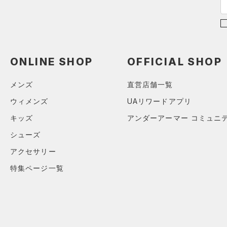
（2）
サンダル
ブルー
パープル
レッド
イエロー
ONLINE SHOP
OFFICIAL SHOP
オレンジ
その他
メンズ
直営店舗一覧
価格
ウィメンズ
UAリワードアプリ
キッズ
アンダーアーマー コミュニ
テクノロジー
～
円
円
シューズ
FLOW(フロー)
（0）
在庫
アクセサリー
HOVR(ホバー)
（0）
特集ページ一覧
在庫あり
CHARGED(チャージド)
（0）
限定
MICRO G(マイクロＧ)
（0）
直営限定
（0）
コレクション
TRIBASE(トライベース)
公式サイト限定
（0）
（0）