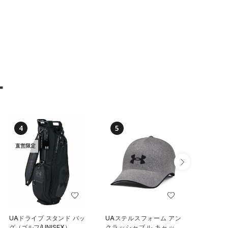
ー
4
5
6
直営限定
UAドライブ スタンド バッ
UAステルスフォーム アン
UA ノ
グ（ゴルフ/UNISEX）
クラッシャブル キャップ
ク ダッ