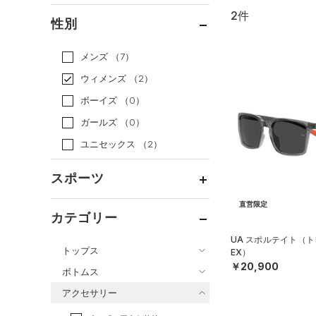
2件
通常価格
（2）
性別
セール
（0）
メンズ
（7）
ウィメンズ
（2）
ボーイズ
（0）
ガールズ
（0）
ユニセックス
（2）
スポーツ
直営限定
ベースボール
（0）
カテゴリー
バスケットボール
（0）
UA スポルテイト（ト
トップス
EX）
ゴルフ
（0）
￥20,900
ボトムス
トレーニング
すべてのトップス
（2）
アクセサリー
すべてのボトムス
ランニング
（0）
（9）
ベースレイヤー