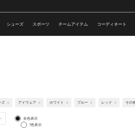
シューズ
スポーツ
チームアイテム
コーディネート
ンズ
アイウェア
ホワイト
ブルー
レッド
その
全色表示
1色表示