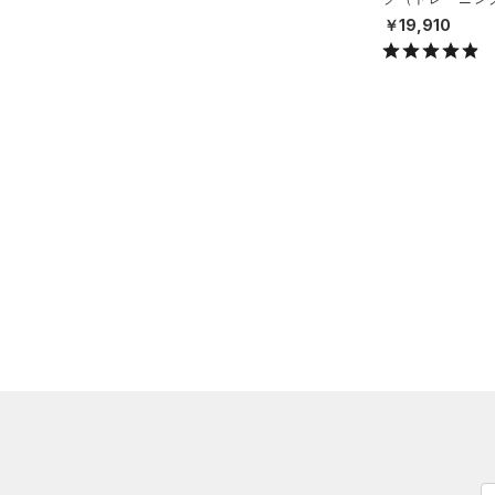
（0）
ネックウォーマー
X）
￥19,910
（2）
スリーブ
（9）
タオル
（0）
ボール
（0）
イヤホン＆ヘッドホン
（4）
ウォーターボトル
（4）
その他
シューズ
すべてのシューズ
サイズ
（16）
スポーツシューズ
ONESIZE
カラー
（0）
スパイク
スポーツスタイルシューズ
（11）
ブラック
ホワイト
ブラウン
グリーン