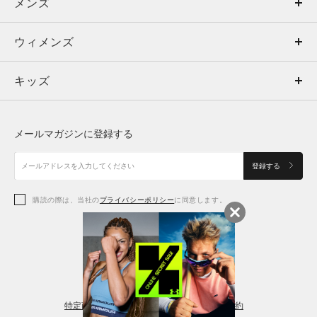
メンズ
メンズ
ウィメンズ
トップス
ウィメンズ
キッズ
トップス
ボトムス
キッズ
トップス
ボトムス
シューズ
シューズ
メールマガジンに登録する
ボトムス
シューズ
アクセサリー
アクセサリー
登録する
シューズ
アクセサリー
購読の際は、当社の
プライバシーポリシー
に同意します。
アクセサリー
スポーツブラ
レギンス＆タイツ
特定商取引法に基づく通販の表記
会員規約