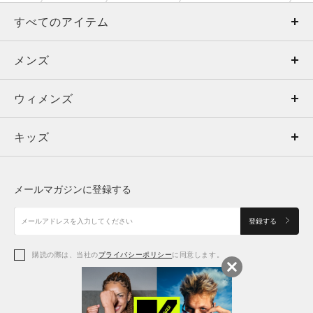
すべてのアイテム
メンズ
メンズ
ウィメンズ
トップス
ウィメンズ
キッズ
トップス
ボトムス
キッズ
トップス
ボトムス
シューズ
シューズ
メールマガジンに登録する
ボトムス
シューズ
アクセサリー
アクセサリー
登録する
シューズ
アクセサリー
購読の際は、当社の
プライバシーポリシー
に同意します。
アクセサリー
スポーツブラ