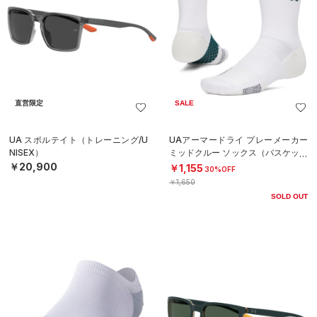
直営限定
SALE
UA スポルテイト（トレーニング/U
UAアーマードライ プレーメーカー
NISEX）
ミッドクルー ソックス（バスケット
ボール/UNISEX）
￥20,900
￥1,155
30%OFF
￥1,650
SOLD OUT