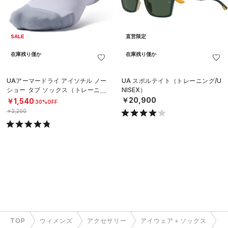
SALE
直営限定
在庫残り僅か
在庫残り僅か
UAアーマードライ アイソチル ノー
UA スポルテイト（トレーニング/U
ショー タブ ソックス（トレーニン
NISEX）
グ/UNISEX）
￥20,900
￥1,540
30%OFF
￥2,200
TOP
ウィメンズ
アクセサリー
アイウェア＋ソックス