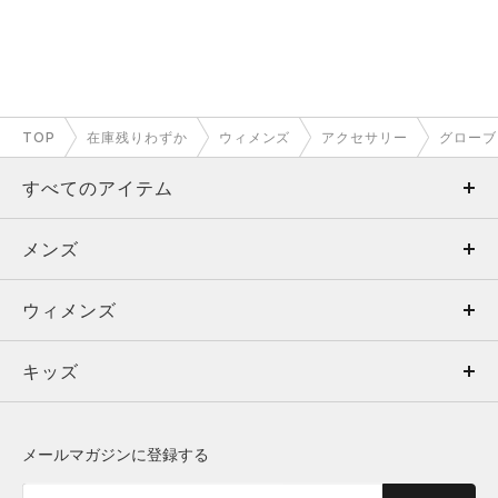
TOP
在庫残りわずか
ウィメンズ
アクセサリー
グローブ
すべてのアイテム
メンズ
メンズ
ウィメンズ
トップス
ウィメンズ
キッズ
トップス
ボトムス
キッズ
トップス
ボトムス
シューズ
シューズ
メールマガジンに登録する
ボトムス
シューズ
アクセサリー