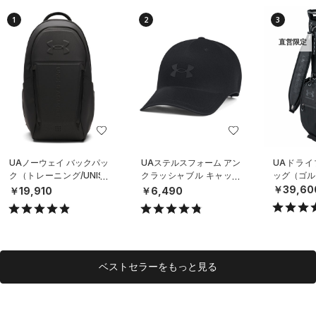
1
2
3
直営限定
UAノーウェイ バックパッ
UAステルスフォーム アン
UAドライ
ク（トレーニング/UNISE
クラッシャブル キャップ
ッグ（ゴルフ
X）
（ライフスタイル/UNISE
￥39,60
￥19,910
￥6,490
X）
ベストセラーをもっと見る