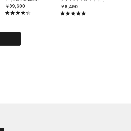
（ライフスタイル/UNISE
グ/UNIS
￥39,600
￥6,490
￥26,9
X）