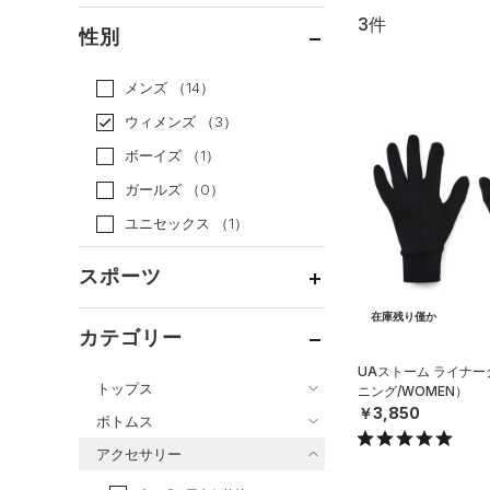
3件
通常価格
（3）
性別
セール
（0）
メンズ
（14）
ウィメンズ
（3）
ボーイズ
（1）
ガールズ
（0）
ユニセックス
（1）
スポーツ
在庫残り僅か
ベースボール
（0）
カテゴリー
バスケットボール
（0）
UAストーム ライナ
トップス
ニング/WOMEN）
ゴルフ
（0）
￥3,850
ボトムス
トレーニング
すべてのトップス
（2）
アクセサリー
すべてのボトムス
ランニング
（1）
（12）
ベースレイヤー