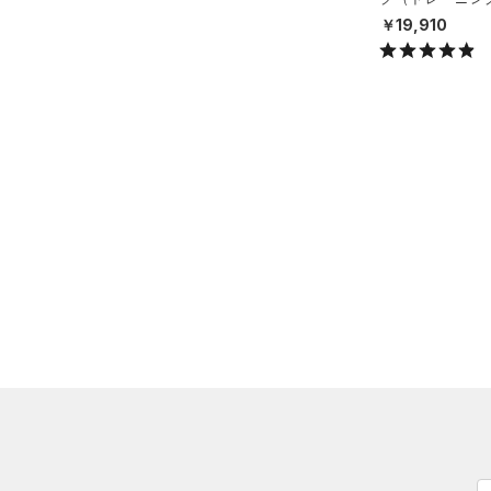
ソックス
X）
￥19,910
（0）
ネックウォーマー
（2）
スリーブ
（3）
タオル
（0）
ボール
（0）
イヤホン＆ヘッドホン
（1）
ウォーターボトル
（2）
その他
シューズ
すべてのシューズ
サイズ
（26）
スポーツシューズ
S(22cm)
カラー
（0）
スパイク
M(23cm)
スポーツスタイルシューズ
ML(24cm)
（10）