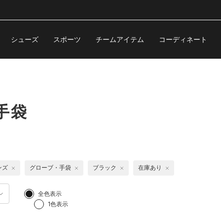
シューズ
スポーツ
チームアイテム
コーディネート
手袋
ンズ
グローブ・手袋
ブラック
在庫あり
全色表示
1色表示