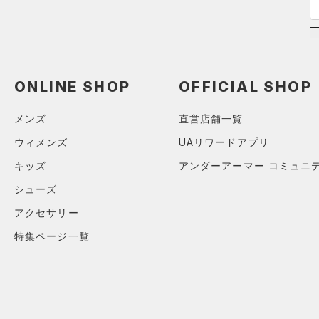
ブラック
ホワイト
ブラウン
グリーン
L(25cm)
（2）
サンダル
XL(26cm)
YS(130cm)
ブルー
パープル
レッド
イエロー
YM(140cm)
ONLINE SHOP
OFFICIAL SHOP
YL(150cm)
オレンジ
その他
YXL(160cm)
メンズ
直営店舗一覧
S
ウィメンズ
UAリワードアプリ
価格
M
キッズ
アンダーアーマー コミュニ
L
テクノロジー
シューズ
～
円
円
XL
アクセサリー
FLOW(フロー)
（0）
在庫
ONESIZE
特集ページ一覧
HOVR(ホバー)
（0）
S(22cm)
在庫あり
CHARGED(チャージド)
（0）
M(23cm)
MICRO G(マイクロＧ)
（0）
ML(24cm)
限定
TRIBASE(トライベース)
L(25cm)