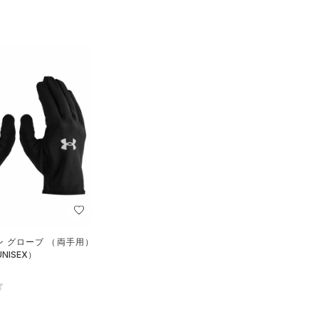
ン グローブ （両手用）
NISEX）