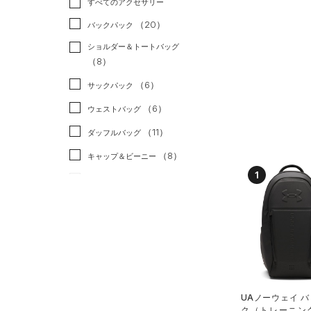
すべてのアクセサリー
（19）
スポーツスタイル
（0）
レギンス&タイツ
（31）
Tシャツ
（20）
アメリカンフットボール
バックパック
（11）
ショートパンツ
（6）
タンクトップ
（0）
ショルダー＆トートバッグ
（24）
パンツ(ロングパンツ)
（2）
ポロシャツ
（8）
サッカー
（0）
（2）
スウェット＆フリース
（7）
ロングTシャツ
リカバリー
（0）
（6）
サックパック
（2）
アンダーウェア
（4）
パーカー&トレーナー
その他
（0）
（6）
ウェストバッグ
（0）
スカート
（9）
ジャケット
（11）
ダッフルバッグ
（0）
スイムウェア
（3）
ジャージ
（8）
キャップ＆ビーニー
（0）
ベスト
1
（0）
ベルト
（2）
ダウン・コート
（3）
グローブ・手袋
（8）
スポーツブラ
（1）
アイウェア
（0）
セットアップ
リストバンド＆ヘッドバンド
（2）
（0）
スイムウェア
（0）
スポーツマスク
UAノーウェイ 
（21）
ク（トレーニング/