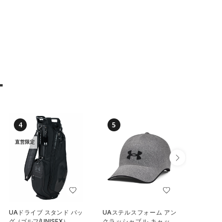
ー
4
5
6
直営限定
UAドライブ スタンド バッ
UAステルスフォーム アン
UA ノ
グ（ゴルフ/UNISEX）
クラッシャブル キャップ
ク ダッ