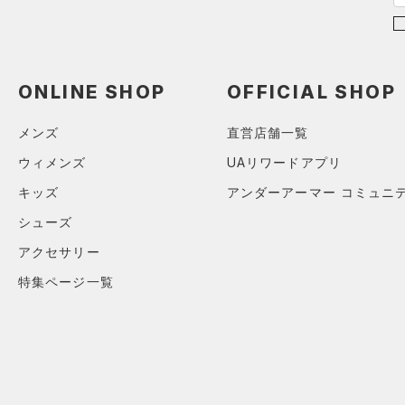
（0）
サンダル
テクノロジー
XL(26cm)
～
円
円
YS(130cm)
ブルー
パープル
レッド
イエロー
FLOW(フロー)
（0）
在庫
YM(140cm)
ONLINE SHOP
OFFICIAL SHOP
HOVR(ホバー)
（0）
YL(150cm)
オレンジ
その他
在庫あり
CHARGED(チャージド)
（0）
限定
メンズ
直営店舗一覧
YXL(160cm)
MICRO G(マイクロＧ)
（0）
S
ウィメンズ
UAリワードアプリ
直営限定
（9）
TRIBASE(トライベース)
M
キッズ
アンダーアーマー コミュニ
公式サイト限定
（0）
（0）
L
シューズ
在庫残りわずか
（1）
RUSH(ラッシュ)
（0）
XL
アクセサリー
ISO-CHILL(アイソチル)
（0）
コレクション
ONESIZE
特集ページ一覧
Tech(テック)
（0）
S(22cm)
プロジェクトロック
（0）
COLDGEAR ARMOUR(コール
M(23cm)
ドギアアーマー)
（0）
ステフィン・カリー
（0）
ML(24cm)
HEATGEAR ARMOUR(ヒート
アジア限定
（0）
L(25cm)
ギアアーマー)
（0）
XS(21cm)