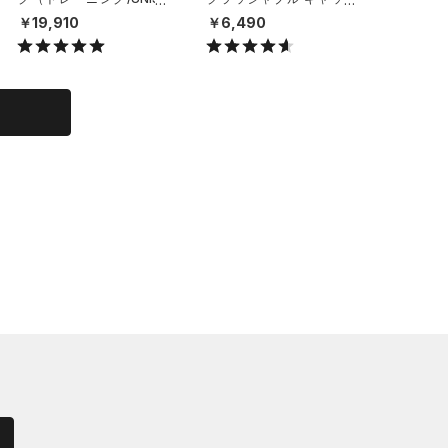
X）
（ライフスタイル/UNISE
（ライフ
￥19,910
￥6,490
￥6,49
X）
X）