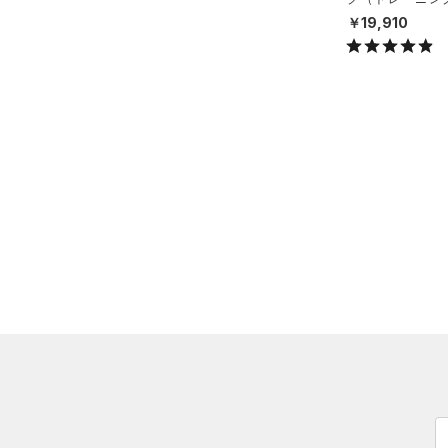
（0）
ネックウォーマー
X）
￥19,910
（0）
スリーブ
（0）
タオル
（0）
ボール
（0）
イヤホン＆ヘッドホン
（0）
ウォーターボトル
（0）
その他
シューズ
すべてのシューズ
サイズ
（1）
スポーツシューズ
S(22cm)
カラー
（0）
スパイク
M(23cm)
スポーツスタイルシューズ
ML(24cm)
（0）
価格
ブラック
ホワイト
ブラウン
グリーン
L(25cm)