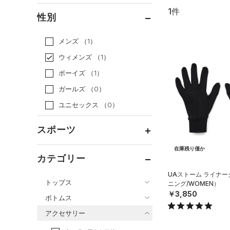
1件
通常価格
（1）
性別
セール
（0）
メンズ
（1）
ウィメンズ
（1）
ボーイズ
（1）
ガールズ
（0）
ユニセックス
（0）
スポーツ
在庫残り僅か
ベースボール
（0）
カテゴリー
バスケットボール
（0）
UAストーム ライナ
トップス
ニング/WOMEN）
ゴルフ
（0）
￥3,850
ボトムス
トレーニング
すべてのトップス
（1）
アクセサリー
すべてのボトムス
ランニング
（0）
（2）
ベースレイヤー