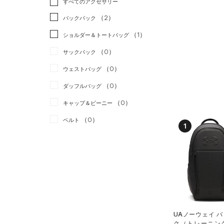
すべてのアクセサリー
（0）
スポーツスタイル
（0）
レギンス&タイツ
（0）
Tシャツ
（2）
アメリカンフットボール
バックパック
（1）
ショートパンツ
（0）
タンクトップ
（0）
（1）
ショルダー＆トートバッグ
（2）
パンツ(ロングパンツ)
（0）
ポロシャツ
サッカー
（0）
（0）
サックパック
（0）
スウェット＆フリース
（0）
ロングTシャツ
リカバリー
（0）
（0）
ウェストバッグ
（1）
アンダーウェア
（0）
パーカー&トレーナー
その他
（0）
（0）
ダッフルバッグ
（0）
スカート
（0）
ジャケット
（0）
キャップ＆ビーニー
（0）
スイムウェア
（0）
ジャージ
（0）
ベルト
（0）
ベスト
1
（1）
グローブ・手袋
（0）
ダウン・コート
（0）
アイウェア
（0）
スポーツブラ
リストバンド＆ヘッドバンド
（0）
セットアップ
（0）
（0）
スイムウェア
（0）
スポーツマスク
（1）
UAノーウェイ 
ソックス
ク（トレーニング/