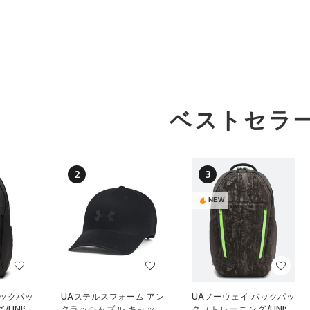
ベストセラ
2
3
NEW
バックパッ
UAステルスフォーム アン
UAノーウェイ バックパッ
UNISE
クラッシャブル キャップ
ク（トレーニング/UNISE