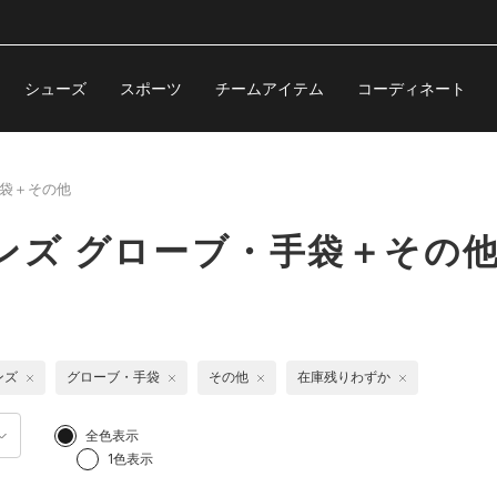
シューズ
スポーツ
チームアイテム
コーディネート
袋＋その他
ンズ グローブ・手袋＋その
ンズ
グローブ・手袋
その他
在庫残りわずか
全色表示
1色表示