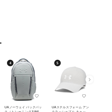
ー
4
5
6
UAノーウェイ バックパッ
UAステルスフォーム アン
UAステ
ク（トレーニング/UNISE
クラッシャブル キャップ
クラッシ