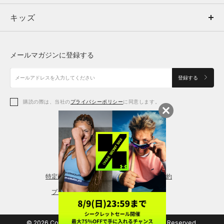
キッズ
トップス
ボトムス
キッズ
トップス
ボトムス
シューズ
シューズ
メールマガジンに登録する
ボトムス
シューズ
アクセサリー
アクセサリー
登録する
シューズ
アクセサリー
購読の際は、当社の
プライバシーポリシー
に同意します。
アクセサリー
スポーツブラ
レギンス＆タイツ
特定商取引法に基づく通販の表記
会員規約
プライバシーポリシー
© 2026 Copyright DOME Corporation. All Rights Reserved.