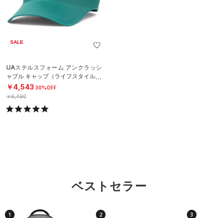
SALE
UAステルスフォーム アンクラッシ
ャブル キャップ（ライフスタイル/U
NISEX）
￥4,543
30%OFF
￥6,490
ベストセラー
1
2
3