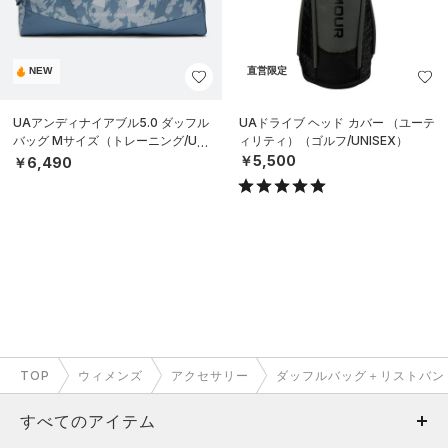
NEW
直営限定
UAアンディナイアブル5.0 ダッフル
UAドライブ ヘッド カバー （ユーテ
バッグ Mサイズ（トレーニング/UNI
ィリティ）（ゴルフ/UNISEX）
SEX）
￥5,500
￥6,490
TOP
ウィメンズ
アクセサリー
ダッフルバッグ＋リストバン
すべてのアイテム