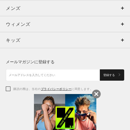
メンズ
メンズ
ウィメンズ
トップス
ウィメンズ
キッズ
トップス
ボトムス
キッズ
トップス
ボトムス
シューズ
シューズ
メールマガジンに登録する
ボトムス
シューズ
アクセサリー
アクセサリー
登録する
シューズ
アクセサリー
購読の際は、当社の
プライバシーポリシー
に同意します。
アクセサリー
スポーツブラ
レギンス＆タイツ