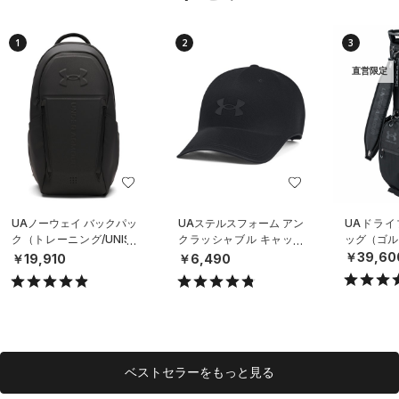
1
2
3
直営限定
UAノーウェイ バックパッ
UAステルスフォーム アン
UAドライ
ク（トレーニング/UNISE
クラッシャブル キャップ
ッグ（ゴルフ
X）
（ライフスタイル/UNISE
￥39,60
￥19,910
￥6,490
X）
ベストセラーをもっと見る