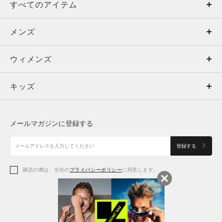
すべてのアイテム
メンズ
メンズ
ウィメンズ
トップス
ウィメンズ
キッズ
トップス
ボトムス
キッズ
トップス
ボトムス
シューズ
シューズ
メールマガジンに登録する
ボトムス
シューズ
アクセサリー
アクセサリー
登録する
シューズ
アクセサリー
購読の際は、当社の
プライバシーポリシー
に同意します。
アクセサリー
スポーツブラ