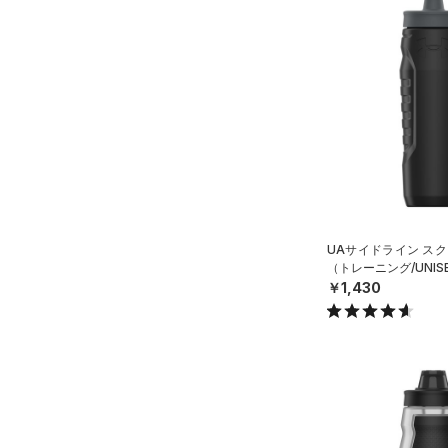
（0）
スポーツマスク
（39）
ソックス
（0）
ネックウォーマー
（4）
スリーブ
（12）
タオル
（0）
ボール
（0）
イヤホン＆ヘッドホン
UAサイドライン スク
（3）
ウォーターボトル
（トレーニング/UNIS
￥1,430
（8）
その他
シューズ
すべてのシューズ
サイズ
（45）
スポーツシューズ
S
カラー
（0）
スパイク