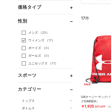
価格タイプ
17件
通常価格
（15）
性別
セール
（2）
メンズ
（25）
ウィメンズ
（17）
ボーイズ
（0）
ガールズ
（0）
ユニセックス
（17）
スポーツ
SALE
ベースボール
（0）
カテゴリー
バスケットボール
（0）
UAオージー サック
トップス
グ/UNISEX）
ゴルフ
（2）
￥1,925
30%OFF
￥2
ボトムス
トレーニング
すべてのトップス
（13）