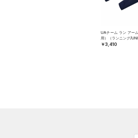
HEATGEAR ARMOUR(ヒート
ギアアーマー)
（2）
STORM(ストーム)
（0）
COLDGEAR INFRARED(コー
UAチーム ラン アー
用）（ランニング/UNI
ルドギアインフラレッド)
￥3,410
（0）
AUXETIC(オーゼティック)
（0）
Charged Cotton(チャージド
コットン)
（0）
Rival Fleece(ライバルフリー
ス)
（0）
Armour Fleece(アーマーフリ
ース)
（0）