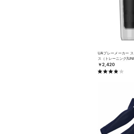
M
スポーツスタイルシューズ
L
（27）
価格
ブラック
ホワイト
ブラウン
グリーン
XL
（4）
サンダル
テクノロジー
ONESIZE
～
円
円
SMMD
ブルー
パープル
レッド
イエロー
FLOW(フロー)
（0）
在庫
LGXL
HOVR(ホバー)
（0）
UAプレーメーカー ス
ス（トレーニング/UNI
オレンジ
その他
在庫あり
CHARGED(チャージド)
（0）
￥2,420
MICRO G(マイクロＧ)
（0）
限定
TRIBASE(トライベース)
（0）
直営限定
（0）
コレクション
RUSH(ラッシュ)
（0）
公式サイト限定
（0）
プロジェクトロック
（0）
ISO-CHILL(アイソチル)
（0）
在庫残りわずか
（0）
ステフィン・カリー
（0）
Tech(テック)
（0）
アジア限定
（0）
COLDGEAR ARMOUR(コール
ドギアアーマー)
（0）