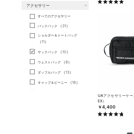
アクセサリー
すべてのボトムス
ランニング
（2）
（22）
ベースレイヤー
すべてのアクセサリー
（25）
スポーツスタイル
（0）
レギンス&タイツ
（86）
Tシャツ
（31）
アメリカンフットボール
バックパック
（25）
ショートパンツ
（17）
タンクトップ
（0）
ショルダー＆トートバッグ
（34）
パンツ(ロングパンツ)
（6）
ポロシャツ
（11）
サッカー
（0）
（3）
スウェット＆フリース
（14）
ロングTシャツ
リカバリー
（0）
（10）
サックパック
（3）
アンダーウェア
（7）
パーカー&トレーナー
その他
（0）
（8）
ウェストバッグ
（0）
スカート
（17）
ジャケット
（13）
ダッフルバッグ
（0）
スイムウェア
（12）
ジャージ
（16）
キャップ＆ビーニー
（0）
ベスト
（0）
ベルト
UAアクセサリーケース
（2）
ダウン・コート
EX）
（4）
グローブ・手袋
￥4,400
（21）
スポーツブラ
（3）
アイウェア
（0）
セットアップ
リストバンド＆ヘッドバンド
（2）
（0）
スイムウェア