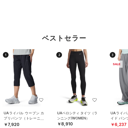
ベストセラー
1
2
3
SALE
UAライバル ウーブン カ
UAベロシティ タイツ（ラ
UAライバ
プリパンツ（トレーニン
ンニング/WOMEN）
イド パン
グ/WOMEN）
イル/WOM
￥8,910
￥7,920
￥6,237