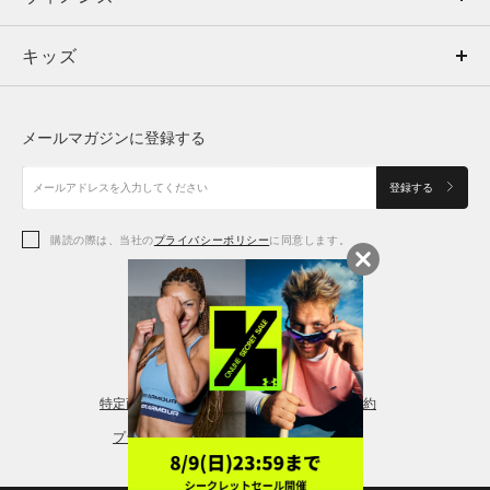
キッズ
トップス
ボトムス
キッズ
トップス
ボトムス
シューズ
シューズ
メールマガジンに登録する
ボトムス
シューズ
アクセサリー
アクセサリー
登録する
シューズ
アクセサリー
購読の際は、当社の
プライバシーポリシー
に同意します。
アクセサリー
スポーツブラ
レギンス＆タイツ
特定商取引法に基づく通販の表記
会員規約
プライバシーポリシー