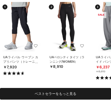
1
2
3
SALE
UAライバル ウーブン カ
UAベロシティ タイツ（ラ
UAライバ
プリパンツ（トレーニン
ンニング/WOMEN）
イド パン
グ/WOMEN）
イル/WOM
￥8,910
￥7,920
￥6,237
￥8,910
ベストセラーをもっと見る