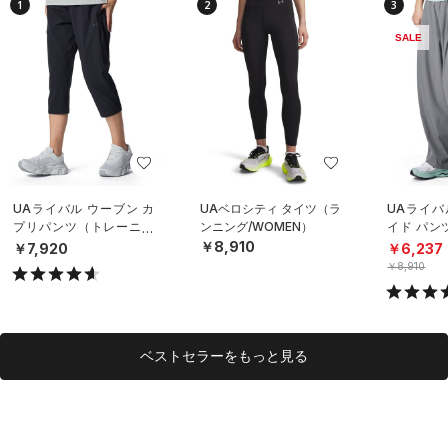
1
2
3
SALE
UAライバル ウーブン カ
UAベロシティ タイツ（ラ
UAライバ
プリパンツ（トレーニン
ンニング/WOMEN）
イド パン
グ/WOMEN）
イル/WOM
￥8,910
￥7,920
￥6,237
￥8,910
ベストセラーをもっと見る