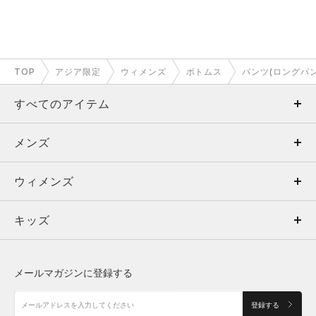
TOP
アジア限定
ウィメンズ
ボトムス
パンツ(ロングパン
すべてのアイテム
メンズ
メンズ
ウィメンズ
トップス
ウィメンズ
キッズ
トップス
ボトムス
キッズ
トップス
ボトムス
シューズ
シューズ
メールマガジンに登録する
ボトムス
シューズ
アクセサリー
アクセサリー
登録する