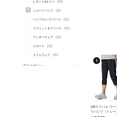
（0）
スポーツスタイル
（0）
レギンス&タイツ
（16）
Tシャツ
アメリカンフットボール
（2）
ショートパンツ
（2）
タンクトップ
（0）
（0）
パンツ(ロングパンツ)
（2）
ポロシャツ
サッカー
（1）
（0）
スウェット＆フリース
（2）
ロングTシャツ
リカバリー
（0）
（0）
アンダーウェア
（0）
パーカー&トレーナー
その他
（0）
（0）
スカート
（0）
ジャケット
（0）
スイムウェア
（0）
ジャージ
1
（0）
ベスト
アクセサリー
シューズ
（0）
ダウン・コート
すべてのアクセサリー
（3）
スポーツブラ
すべてのシューズ
（2）
バックパック
サイズ
（0）
（14）
セットアップ
スポーツシューズ
（1）
ショルダー＆トートバッグ
YXS(120cm)
カラー
（0）
（0）
スイムウェア
スパイク
（0）
サックパック
YS(130cm)
UAライバル ウー
スポーツスタイルシューズ
（1）
ウェストバッグ
リパンツ（トレー
YM(140cm)
（9）
OMEN）