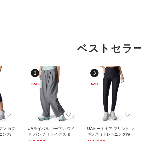
ベストセラ
2
3
SALE
SALE
ブン カプ
UAライバル ウーブン ワイ
UAヒートギア プリント レ
ニング/W
ド パンツ（ライフスタイ
ギンス（トレーニング/WO
ル/WOMEN）
MEN）