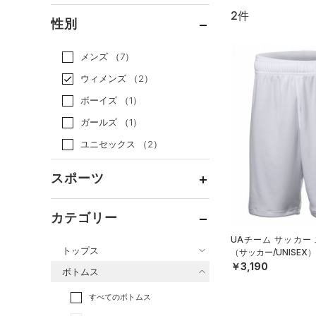
2件
通常価格
（2）
性別
セール
（0）
メンズ
（7）
ウィメンズ
（2）
ボーイズ
（1）
ガールズ
（1）
ユニセックス
（2）
スポーツ
ベースボール
（0）
カテゴリー
バスケットボール
（1）
UAチーム サッカー
トップス
（サッカー/UNISEX）
ゴルフ
（0）
￥3,190
ボトムス
トレーニング
すべてのトップス
（0）
すべてのボトムス
ランニング
（0）
（9）
ベースレイヤー