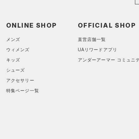
公式サイト限定
（0）
（0）
6
（1）
ウォーターボトル
プロジェクトロック
（0）
在庫残りわずか
（0）
RUSH(ラッシュ)
（0）
8
（4）
その他
ステフィン・カリー
（0）
ISO-CHILL(アイソチル)
（0）
ONLINE SHOP
OFFICIAL SHOP
30
アジア限定
（0）
Tech(テック)
（0）
32
メンズ
直営店舗一覧
COLDGEAR ARMOUR(コール
34
ドギアアーマー)
（0）
ウィメンズ
UAリワードアプリ
36
HEATGEAR ARMOUR(ヒート
キッズ
アンダーアーマー コミュニ
38
ギアアーマー)
（0）
シューズ
40
STORM(ストーム)
（0）
アクセサリー
30X30
COLDGEAR INFRARED(コー
30X32
ルドギアインフラレッド)
特集ページ一覧
（0）
30X34
AUXETIC(オーゼティック)
30X36
（0）
32X30
Charged Cotton(チャージド
32X32
コットン)
（0）
32X34