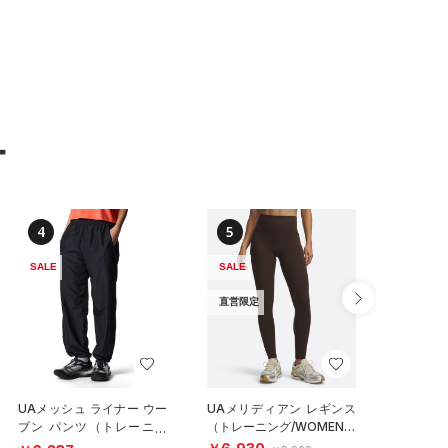
ー
4
5
6
SALE
SALE
SALE
直営限定
UAメッシュ ライナー ウー
UAメリディアン レギンス
UAウー
ブン パンツ（トレーニン
（トレーニング/WOMEN）
ーニング/
グ/WOMEN）