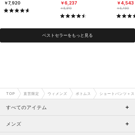
グ/WOMEN）
イル/WOMEN）
WOMEN
￥7,920
￥6,237
￥4,543
￥8,910
￥6,490
ベストセラーをもっと見る
TOP
直営限定
ウィメンズ
ボトムス
ショートパンツ＋ス
すべてのアイテム
メンズ
メンズ