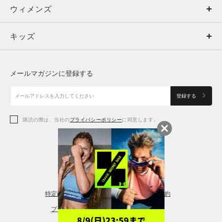
ウィメンズ
トップス
ウィメンズ
キッズ
トップス
ボトムス
キッズ
トップス
ボトムス
シューズ
シューズ
メールマガジンに登録する
ボトムス
シューズ
アクセサリー
アクセサリー
登録する
シューズ
アクセサリー
購読の際は、当社の
プライバシーポリシー
に同意します。
アクセサリー
スポーツブラ
レギンス＆タイツ
特定商取引法に基づく通販の表記
会員規約
プライバシーポリシー