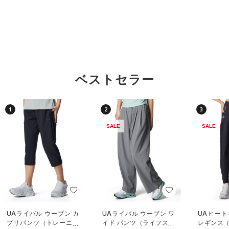
ベストセラー
1
2
3
SALE
SALE
UAライバル ウーブン カ
UAライバル ウーブン ワ
UAヒート
プリパンツ（トレーニン
イド パンツ（ライフスタ
レギンス（