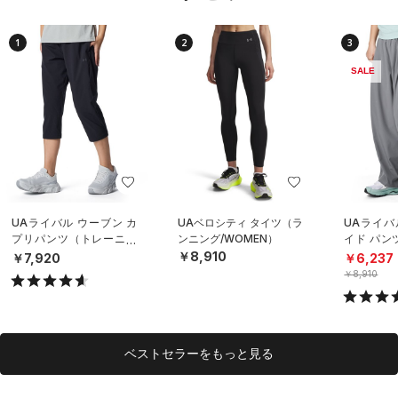
1
2
3
SALE
UAライバル ウーブン カ
UAベロシティ タイツ（ラ
UAライバ
プリパンツ（トレーニン
ンニング/WOMEN）
イド パン
グ/WOMEN）
イル/WOM
￥8,910
￥7,920
￥6,237
￥8,910
ベストセラーをもっと見る