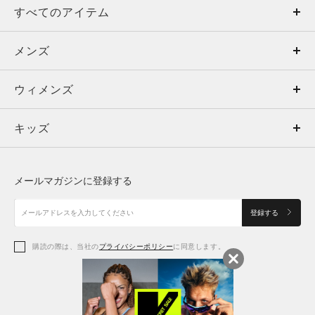
すべてのアイテム
メンズ
メンズ
ウィメンズ
トップス
ウィメンズ
キッズ
トップス
ボトムス
キッズ
トップス
ボトムス
シューズ
シューズ
メールマガジンに登録する
ボトムス
シューズ
アクセサリー
アクセサリー
登録する
シューズ
アクセサリー
購読の際は、当社の
プライバシーポリシー
に同意します。
アクセサリー
スポーツブラ