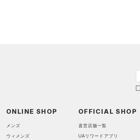
ブラック
ホワイト
ブラウン
グリーン
（0）
サンダル
（0）
ダッフルバッグ
（0）
キャップ＆ビーニー
ブルー
パープル
レッド
イエロー
（0）
ベルト
（0）
グローブ・手袋
オレンジ
その他
（0）
アイウェア
リストバンド＆ヘッドバンド
価格
（0）
（0）
スポーツマスク
テクノロジー
～
（0）
円
円
ソックス
FLOW(フロー)
（0）
在庫
（0）
ネックウォーマー
HOVR(ホバー)
（0）
（0）
スリーブ
ONLINE SHOP
OFFICIAL SHOP
在庫あり
CHARGED(チャージド)
（0）
限定
（0）
タオル
メンズ
直営店舗一覧
MICRO G(マイクロＧ)
（0）
（0）
直営限定
ボール
（0）
TRIBASE(トライベース)
ウィメンズ
UAリワードアプリ