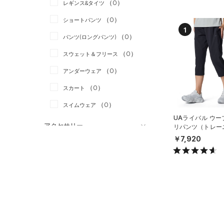
（0）
スポーツスタイル
（0）
レギンス&タイツ
（0）
Tシャツ
アメリカンフットボール
（0）
ショートパンツ
（0）
タンクトップ
1
（0）
（0）
パンツ(ロングパンツ)
（0）
ポロシャツ
サッカー
（0）
（0）
スウェット＆フリース
（0）
ロングTシャツ
リカバリー
（0）
（0）
アンダーウェア
（0）
パーカー&トレーナー
その他
（0）
（0）
スカート
（0）
ジャケット
（0）
スイムウェア
（0）
ジャージ
UAライバル ウー
（0）
ベスト
アクセサリー
リパンツ（トレー
OMEN）
￥7,920
シューズ
（0）
ダウン・コート
すべてのアクセサリー
（1）
スポーツブラ
すべてのシューズ
（0）
バックパック
サイズ
（0）
（2）
セットアップ
スポーツシューズ
ショルダー＆トートバッグ
（0）
カテゴリーを選択してください。
カラー
（0）
（0）
スイムウェア
スパイク
（0）
サックパック
スポーツスタイルシューズ
（6）
（0）
ウェストバッグ