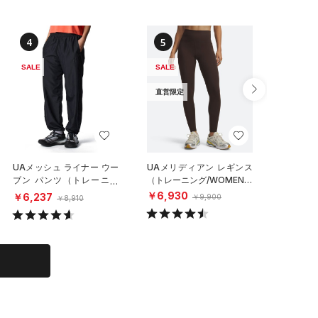
4
5
6
SALE
SALE
SALE
直営限定
UAメッシュ ライナー ウー
UAメリディアン レギンス
UAウー
ブン パンツ（トレーニン
（トレーニング/WOMEN）
ーニング/
グ/WOMEN）
￥6,930
￥6,93
￥6,237
￥9,900
￥8,910