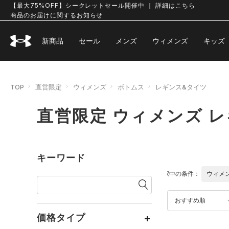
【最大75%OFF】シークレットセール開催中 ｜ 詳細はこちら
商品のお届けに関するお知らせ
新商品
セール
メンズ
ウィメンズ
キッズ
TOP
直営限定
ウィメンズ
ボトムス
レギンス&タイツ
直営限定 ウィメンズ 
キーワード
選択中の条件：
ウィメ
おすすめ順
価格タイプ