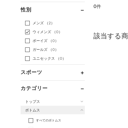
0件
通常価格
（0）
性別
セール
（0）
メンズ
（2）
ウィメンズ
（0）
該当する
ボーイズ
（0）
ガールズ
（0）
ユニセックス
（0）
スポーツ
ベースボール
（0）
カテゴリー
バスケットボール
（0）
トップス
ゴルフ
（0）
ボトムス
トレーニング
すべてのトップス
（0）
すべてのボトムス
ランニング
（0）
（1）
ベースレイヤー