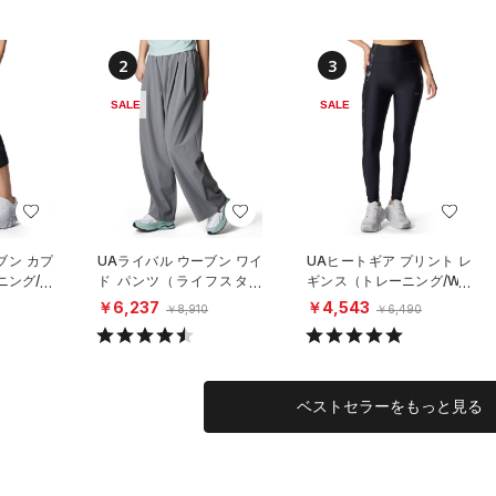
2
3
SALE
SALE
ブン カプ
UAライバル ウーブン ワイ
UAヒートギア プリント レ
ニング/W
ド パンツ（ライフスタイ
ギンス（トレーニング/WO
ル/WOMEN）
MEN）
￥6,237
￥4,543
￥8,910
￥6,490
ベストセラーをもっと見る