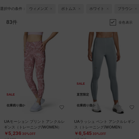
選択中の条件：
ウィメンズ
ボトムス
ホワイト
ブラウン
83件
全色表示
SALE
SALE
直営限定
在庫残り僅か
在庫残り僅か
UAモーション プリント アンクルレ
UAラッシュ ベント アンクルレギン
ギンス（トレーニング/WOMEN）
ス（トレーニング/WOMEN）
￥5,236
￥6,545
30%OFF
30%OFF