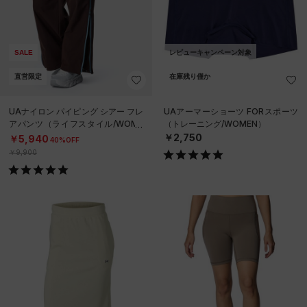
SALE
レビューキャンペーン対象
直営限定
在庫残り僅か
UAナイロン パイピング シアー フレ
UAアーマーショーツ FORスポーツ
アパンツ（ライフスタイル/WOME
（トレーニング/WOMEN）
N）
￥2,750
￥5,940
40%OFF
￥9,900