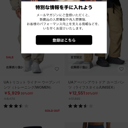
SALE
SALE
直営限定
在庫残り僅か
在庫残り僅か
UAトリコット ライナー ウーブン パ
UAアーバンアウトドア カーゴパン
ンツ（トレーニング/WOMEN）
ツ（ライフスタイル/UNISEX）
￥5,929
￥12,551
30%OFF
30%OFF
￥8,470
￥17,930
SOLD OUT