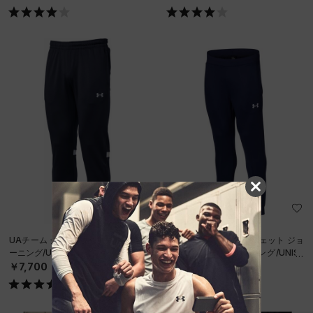
UAチーム ジャージー パンツ（トレ
UAチーム アーマースウェット ジョ
ーニング/UNISEX）
ガーパンツ（トレーニング/UNISE
X）
￥7,700
￥7,150