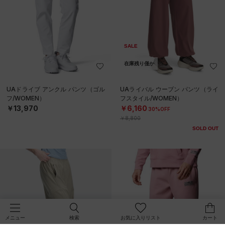
SALE
在庫残り僅か
UAドライブ アンクル パンツ（ゴル
UAライバル ウーブン パンツ（ライ
フ/WOMEN）
フスタイル/WOMEN）
￥13,970
￥6,160
30%OFF
￥8,800
SOLD OUT
検索
お気に入りリスト
カート
メニュー