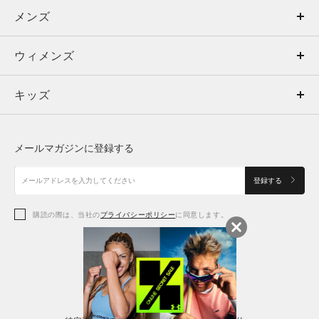
メンズ
メンズ
ウィメンズ
トップス
ウィメンズ
キッズ
トップス
ボトムス
キッズ
トップス
ボトムス
シューズ
シューズ
メールマガジンに登録する
ボトムス
シューズ
アクセサリー
アクセサリー
登録する
シューズ
アクセサリー
購読の際は、当社の
プライバシーポリシー
に同意します。
アクセサリー
スポーツブラ
レギンス＆タイツ