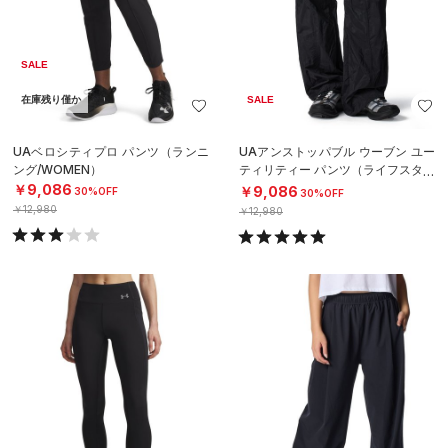
SALE
在庫残り僅か
SALE
UAベロシティプロ パンツ（ランニ
UAアンストッパブル ウーブン ユー
ング/WOMEN）
ティリティー パンツ（ライフスタイ
ル/WOMEN）
￥9,086
￥9,086
30%OFF
30%OFF
￥12,980
￥12,980