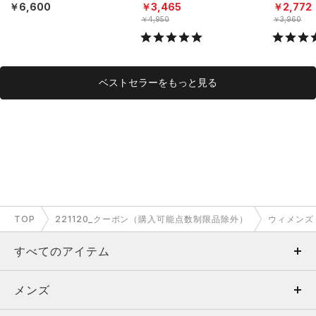
ニング/WOMEN）
N）
N）
￥6,600
￥3,465
￥2,772
￥4,950
￥3,960
ベストセラーをもっと見る
TOP
221120_クーポン（購入可能点数制限品除外）
ウィメンズ
すべてのアイテム
メンズ
メンズ