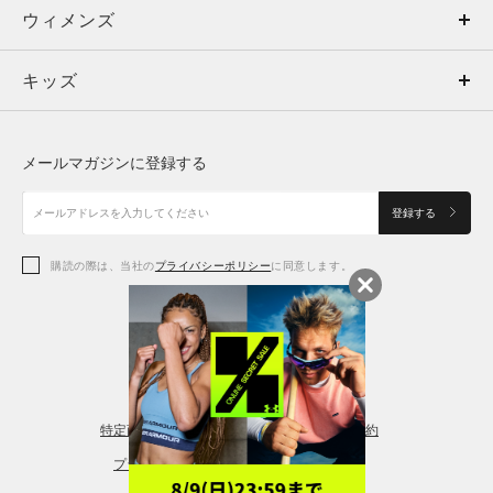
ウィメンズ
トップス
ウィメンズ
キッズ
トップス
ボトムス
キッズ
トップス
ボトムス
シューズ
シューズ
メールマガジンに登録する
ボトムス
シューズ
アクセサリー
アクセサリー
登録する
シューズ
アクセサリー
購読の際は、当社の
プライバシーポリシー
に同意します。
アクセサリー
スポーツブラ
レギンス＆タイツ
特定商取引法に基づく通販の表記
会員規約
プライバシーポリシー