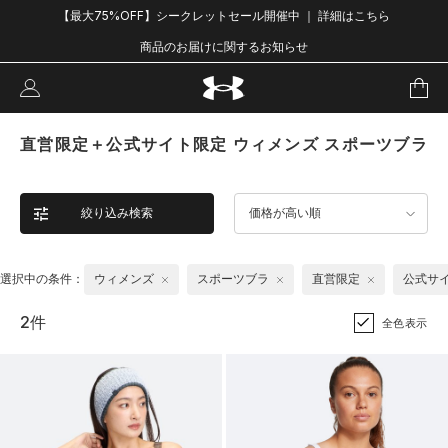
【最大75%OFF】シークレットセール開催中 ｜ 詳細はこちら
商品のお届けに関するお知らせ
直営限定＋公式サイト限定 ウィメンズ スポーツブラ
絞り込み検索
価格が高い順
選択中の条件：
ウィメンズ
スポーツブラ
直営限定
公式サ
2件
全色表示