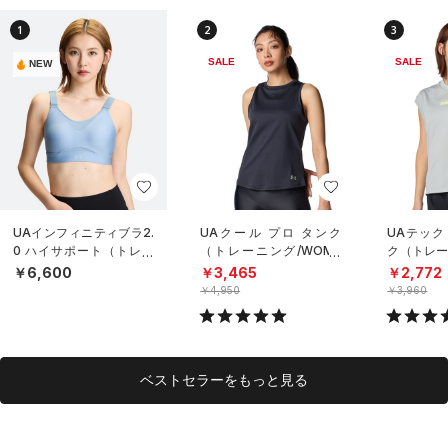
1
2
3
SALE
SALE
NEW
UAインフィニティブラ2.
UAクール プロ タンク
UAテック
0 ハイサポート（トレー
（トレーニング/WOME
ク（トレー
ニング/WOMEN）
N）
N）
￥6,600
￥3,465
￥2,772
￥4,950
￥3,960
ベストセラーをもっと見る