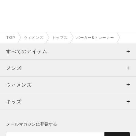
TOP
ウィメンズ
トップス
パーカー&トレーナー
すべてのアイテム
メンズ
メンズ
ウィメンズ
トップス
ウィメンズ
キッズ
トップス
ボトムス
キッズ
トップス
ボトムス
シューズ
シューズ
メールマガジンに登録する
ボトムス
シューズ
アクセサリー