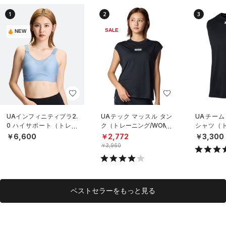
1
2
3
SALE
NEW
UAインフィニティブラ2.
UAテック マッスル タン
UAチーム
0 ハイサポート（トレー
ク（トレーニング/WOME
シャツ（ト
ニング/WOMEN）
N）
NISEX）
￥6,600
￥2,772
￥3,300
￥3,960
ベストセラーをもっと見る