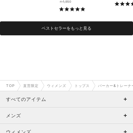
￥4,950
ベストセラーをもっと見る
TOP
直営限定
ウィメンズ
トップス
パーカー&トレーナ
すべてのアイテム
メンズ
メンズ
ウィメンズ
トップス
ウィメンズ