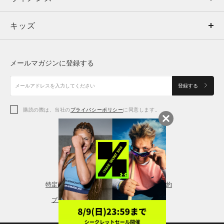
キッズ
トップス
ボトムス
キッズ
トップス
ボトムス
シューズ
シューズ
メールマガジンに登録する
ボトムス
シューズ
アクセサリー
アクセサリー
登録する
シューズ
アクセサリー
購読の際は、当社の
プライバシーポリシー
に同意します。
アクセサリー
スポーツブラ
レギンス＆タイツ
特定商取引法に基づく通販の表記
会員規約
プライバシーポリシー