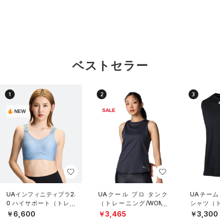
ベストセラー
1
2
3
SALE
NEW
UAインフィニティブラ2.
UAクール プロ タンク
UAチーム
0 ハイサポート（トレー
（トレーニング/WOME
シャツ（ト
ニング/WOMEN）
N）
NISEX）
￥6,600
￥3,465
￥3,300