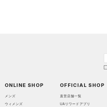
アクセサリー
すべてのボトムス
シューズ
すべてのアクセサリー
（0）
レギンス&タイツ
すべてのシューズ
（1）
バックパック
（0）
ショートパンツ
サイズ
（0）
スポーツシューズ
（1）
ショルダー＆トートバッグ
（0）
パンツ(ロングパンツ)
カテゴリーを選択してください。
カラー
（0）
スパイク
（1）
サックパック
（0）
スウェット＆フリース
スポーツスタイルシューズ
（0）
ウェストバッグ
（0）
アンダーウェア
（0）
（0）
ダッフルバッグ
（0）
ブラック
スカート
ホワイト
ブラウン
グリーン
（0）
サンダル
（3）
キャップ＆ビーニー
（0）
スイムウェア
（0）
ベルト
ブルー
パープル
レッド
イエロー
（0）
グローブ・手袋
（0）
アイウェア
オレンジ
その他
ONLINE SHOP
OFFICIAL SHOP
リストバンド＆ヘッドバンド
（0）
メンズ
直営店舗一覧
価格
（0）
ウィメンズ
UAリワードアプリ
スポーツマスク