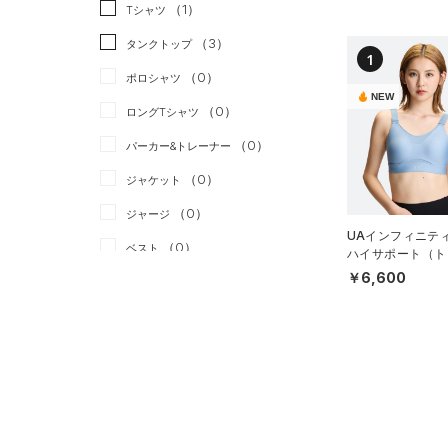
スポーツスタイル
（0）
（1）
Tシャツ
アメリカンフットボール
（3）
タンクトップ
1
（0）
（0）
ポロシャツ
サッカー
（0）
NEW
（0）
ロングTシャツ
リカバリー
（0）
（0）
パーカー&トレーナー
その他
（0）
（0）
ジャケット
（0）
ジャージ
UAインフィニティ
（0）
ベスト
ハイサポート（ト
グ/WOMEN）
￥6,600
（0）
ダウン・コート
（0）
スポーツブラ
（0）
セットアップ
（0）
スイムウェア
ボトムス