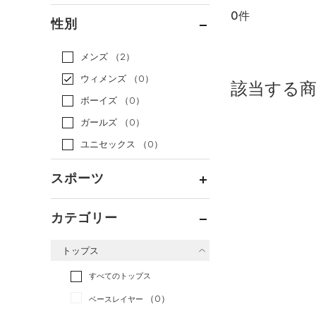
0件
通常価格
（0）
性別
セール
（0）
メンズ
（2）
ウィメンズ
（0）
該当する
ボーイズ
（0）
ガールズ
（0）
ユニセックス
（0）
スポーツ
ベースボール
（0）
カテゴリー
バスケットボール
（0）
トップス
ゴルフ
（0）
トレーニング
すべてのトップス
（0）
ランニング
（0）
（0）
ベースレイヤー