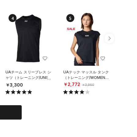
4
5
6
SALE
SALE
UAチーム スリーブレス シ
UAテック マッスル タンク
UAアイ
ャツ（トレーニング/UNISE
（トレーニング/WOMEN）
ション 
X）
ックネッ
￥2,772
￥3,300
￥5,39
￥3,960
フ/WOM