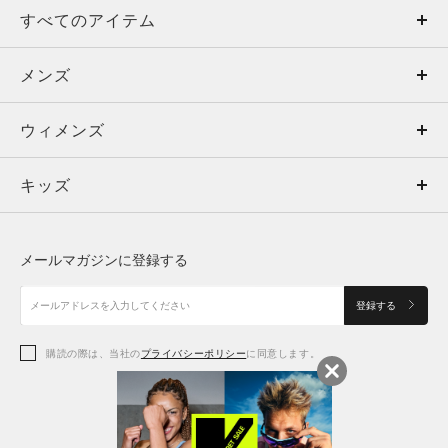
すべてのアイテム
メンズ
メンズ
ウィメンズ
トップス
ウィメンズ
キッズ
トップス
ボトムス
キッズ
トップス
ボトムス
シューズ
シューズ
メールマガジンに登録する
ボトムス
シューズ
アクセサリー
アクセサリー
登録する
シューズ
アクセサリー
購読の際は、当社の
プライバシーポリシー
に同意します。
アクセサリー
スポーツブラ