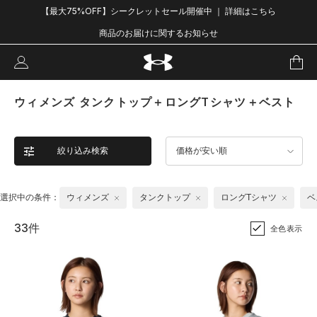
【最大75%OFF】シークレットセール開催中 ｜ 詳細はこちら
商品のお届けに関するお知らせ
ウィメンズ タンクトップ＋ロングTシャツ＋ベスト
絞り込み検索
価格が安い順
選択中の条件：
ウィメンズ
タンクトップ
ロングTシャツ
ベ
33件
全色表示