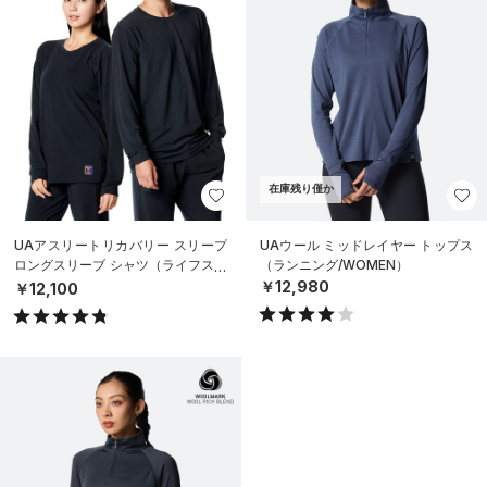
在庫残り僅か
UAアスリートリカバリー スリープ
UAウール ミッドレイヤー トップス
ロングスリーブ シャツ（ライフスタ
（ランニング/WOMEN）
イル/UNISEX）
￥12,980
￥12,100