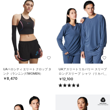
UAベロシティ エリート クロップ タ
UAアスリートリカバリー スリープ
ンク（ランニング/WOMEN）
ロングスリーブ シャツ（リカバリ
ー/UNISEX）
￥8,470
￥12,100