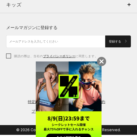
キッズ
トップス
ボトムス
キッズ
トップス
ボトムス
シューズ
シューズ
メールマガジンに登録する
ボトムス
シューズ
アクセサリー
アクセサリー
登録する
シューズ
アクセサリー
購読の際は、当社の
プライバシーポリシー
に同意します。
アクセサリー
スポーツブラ
レギンス＆タイツ
特定商取引法に基づく通販の表記
会員規約
プライバシーポリシー
© 2026 Copyright DOME Corporation. All Rights Reserved.