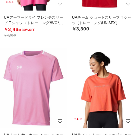
SALE
UAアーマードライ フレンチスリー
UAチーム ショートスリーブ Tシャ
ブ Tシャツ（トレーニング/WOME
ツ（トレーニング/UNISEX）
N）
￥3,300
￥3,465
30%OFF
￥4,950
SALE
UAチーム サッカージャージ ショー
UAラインストーン クロップ ショー