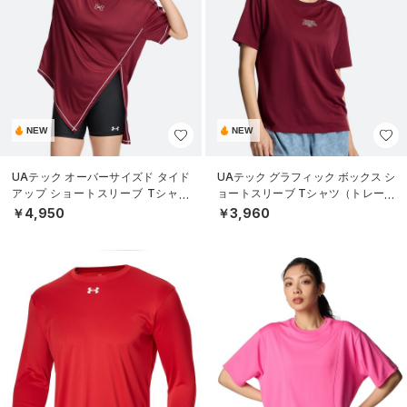
NEW
NEW
UAテック オーバーサイズド タイド
UAテック グラフィック ボックス シ
アップ ショートスリーブ Tシャツ
ョートスリーブ Tシャツ（トレーニ
（トレーニング/WOMEN）
ング/WOMEN）
￥4,950
￥3,960