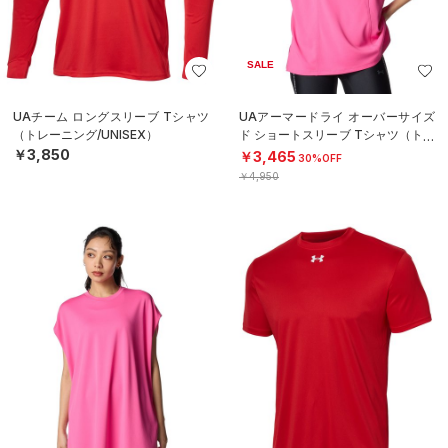
SALE
UAチーム ロングスリーブ Tシャツ
UAアーマードライ オーバーサイズ
（トレーニング/UNISEX）
ド ショートスリーブ Tシャツ（トレ
ーニング/WOMEN）
￥3,850
￥3,465
30%OFF
￥4,950