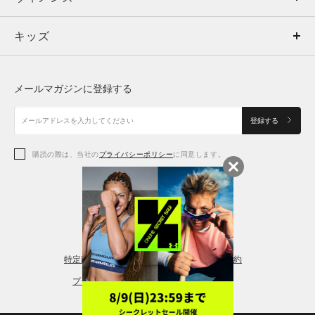
キッズ
トップス
ボトムス
キッズ
トップス
ボトムス
シューズ
シューズ
メールマガジンに登録する
ボトムス
シューズ
アクセサリー
アクセサリー
登録する
シューズ
アクセサリー
購読の際は、当社の
プライバシーポリシー
に同意します。
アクセサリー
スポーツブラ
レギンス＆タイツ
特定商取引法に基づく通販の表記
会員規約
プライバシーポリシー