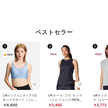
ベストセラー
1
2
3
SALE
SALE
NEW
UAインフィニティブラ2.
UAクール プロ タンク
UAテック
0 ハイサポート（トレー
（トレーニング/WOME
ク（トレー
ニング/WOMEN）
N）
N）
￥6,600
￥3,465
￥2,772