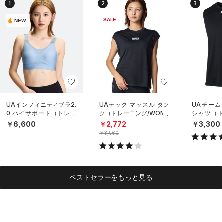
1
2
3
SALE
NEW
UAインフィニティブラ2.
UAテック マッスル タン
UAチーム
0 ハイサポート（トレー
ク（トレーニング/WOME
シャツ（ト
ニング/WOMEN）
N）
NISEX）
￥6,600
￥2,772
￥3,300
￥3,960
ベストセラーをもっと見る