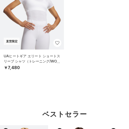
直営限定
UAヒートギア エリート ショートス
リーブ シャツ（トレーニング/WOM
EN）
￥7,480
ベストセラー