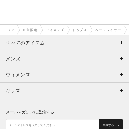
TOP
直営限定
ウィメンズ
トップス
ベースレイヤー
すべてのアイテム
メンズ
メンズ
ウィメンズ
トップス
ウィメンズ
キッズ
トップス
ボトムス
キッズ
トップス
ボトムス
シューズ
シューズ
メールマガジンに登録する
ボトムス
シューズ
アクセサリー
アクセサリー
登録する