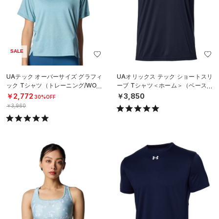
SALE
UAテック オーバーサイズ グラフィ
UAオリックス テック ショートスリ
ック Tシャツ（トレーニング/WOM
ーブ Tシャツ＜ホーム＞（ベースボ
EN）
ール/UNISEX）
￥2,772
￥3,850
30%OFF
￥3,960