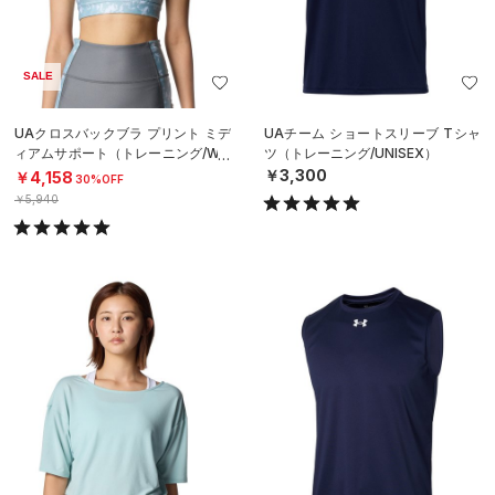
SALE
UAクロスバックブラ プリント ミデ
UAチーム ショートスリーブ Tシャ
ィアムサポート（トレーニング/WO
ツ（トレーニング/UNISEX）
MEN）
￥3,300
￥4,158
30%OFF
￥5,940