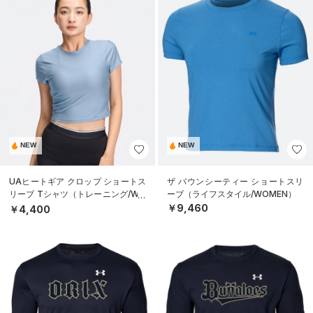
NEW
NEW
UAヒートギア クロップ ショートス
ザ バウンシーティー ショートスリ
リーブ Tシャツ（トレーニング/WO
ーブ（ライフスタイル/WOMEN）
MEN）
￥9,460
￥4,400