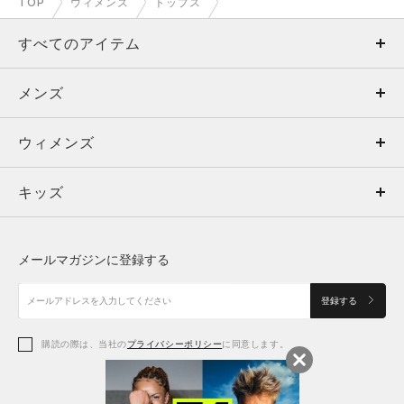
TOP
ウィメンズ
トップス
すべてのアイテム
メンズ
メンズ
ウィメンズ
トップス
ウィメンズ
キッズ
トップス
ボトムス
キッズ
トップス
ボトムス
シューズ
シューズ
メールマガジンに登録する
ボトムス
シューズ
アクセサリー
アクセサリー
登録する
シューズ
アクセサリー
購読の際は、当社の
プライバシーポリシー
に同意します。
アクセサリー
スポーツブラ