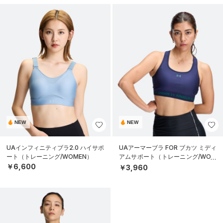
NEW
NEW
UAインフィニティブラ2.0 ハイサポ
UAアーマーブラ FOR ブカツ ミディ
ート（トレーニング/WOMEN）
アムサポート（トレーニング/WOM
EN）
￥6,600
￥3,960