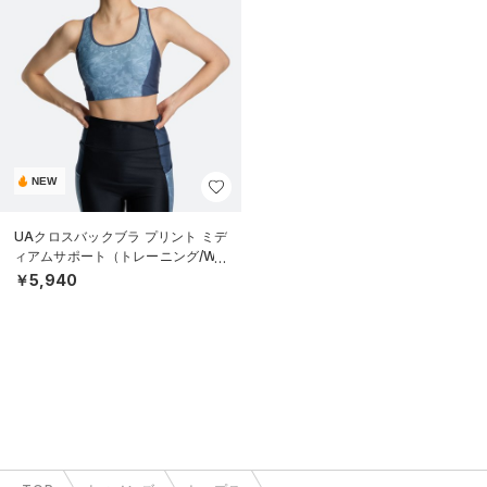
NEW
UAクロスバックブラ プリント ミデ
ィアムサポート（トレーニング/WO
MEN）
￥5,940