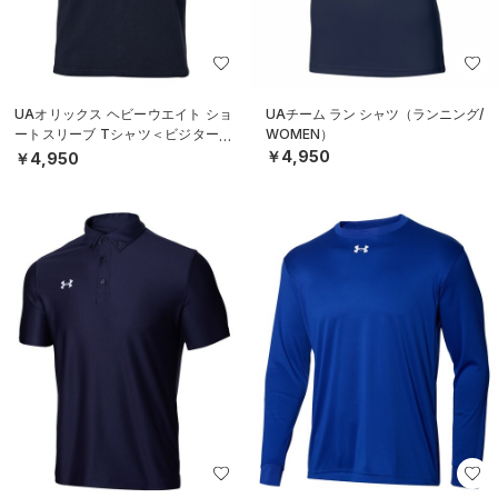
UAオリックス ヘビーウエイト ショ
UAチーム ラン シャツ（ランニング/
ートスリーブ Tシャツ＜ビジター＞
WOMEN）
（ベースボール/UNISEX）
￥4,950
￥4,950