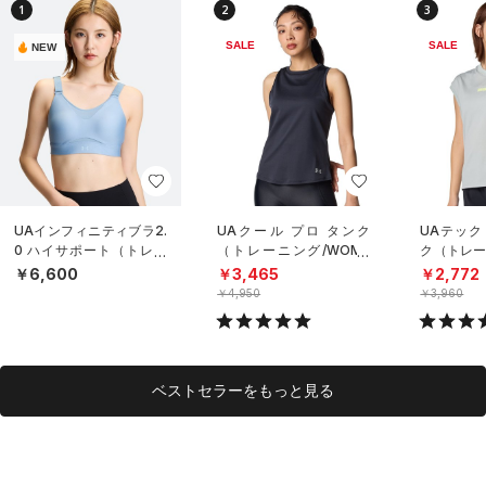
1
2
3
SALE
SALE
NEW
UAインフィニティブラ2.
UAクール プロ タンク
UAテック
0 ハイサポート（トレー
（トレーニング/WOME
ク（トレー
ニング/WOMEN）
N）
N）
￥6,600
￥3,465
￥2,772
￥4,950
￥3,960
ベストセラーをもっと見る