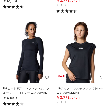
￥2,772
￥12,100
30%OFF
￥3,960
SALE
UAヒートギア コンプレッション ク
UAテック マッスル タンク（トレー
ルー シャツ（トレーニング/WOME
ニング/WOMEN）
N）
￥2,772
￥4,950
30%OFF
￥3,960