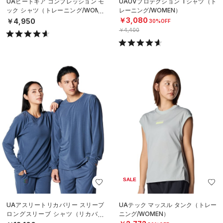
UAヒートギア コンプレッション モ
UAUVプロテクション Tシャツ（ト
ック シャツ（トレーニング/WOME
レーニング/WOMEN）
N）
￥3,080
￥4,950
30%OFF
￥4,400
SALE
UAアスリートリカバリー スリープ
UAテック マッスル タンク（トレー
ロングスリーブ シャツ（リカバリ
ニング/WOMEN）
ー/UNISEX）