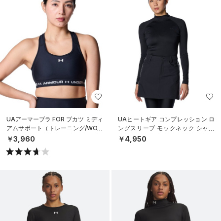
UAアーマーブラ FOR ブカツ ミディ
UAヒートギア コンプレッション ロ
アムサポート（トレーニング/WOM
ングスリーブ モックネック シャツ
EN）
（ゴルフ/WOMEN）
￥3,960
￥4,950