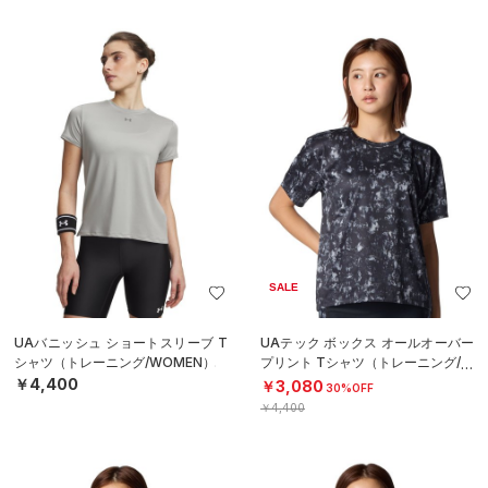
SALE
UAバニッシュ ショートスリーブ T
UAテック ボックス オールオーバー
シャツ（トレーニング/WOMEN）
プリント Tシャツ（トレーニング/W
OMEN）
￥4,400
￥3,080
30%OFF
￥4,400