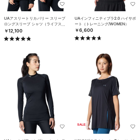
UAアスリートリカバリー スリープ
UAインフィニティブラ2.0 ハイサポ
ロングスリーブ シャツ（ライフスタ
ート（トレーニング/WOMEN）
イル/UNISEX）
￥6,600
￥12,100
SALE