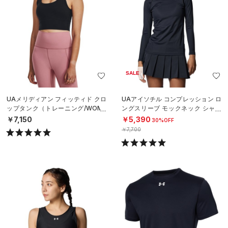
SALE
UAメリディアン フィッティド クロ
UAアイソチル コンプレッション ロ
ップタンク（トレーニング/WOME
ングスリーブ モックネック シャツ
N）
（ゴルフ/WOMEN）
￥7,150
￥5,390
30%OFF
￥7,700