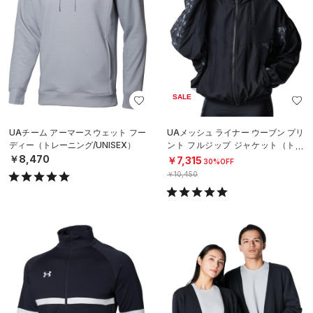
SALE
UAチーム アーマースウェット フー
UAメッシュ ライナー ウーブン プリ
ディー（トレーニング/UNISEX）
ント フルジップ ジャケット（トレ
ーニング/WOMEN）
￥8,470
￥7,315
30%OFF
￥10,450