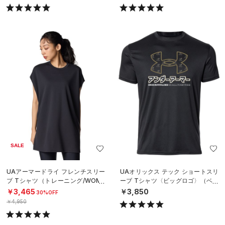
SALE
UAアーマードライ フレンチスリー
UAオリックス テック ショートスリ
ブ Tシャツ（トレーニング/WOME
ーブ Tシャツ〈ビッグロゴ〉（ベー
N）
スボール/UNISEX）
￥3,465
￥3,850
30%OFF
￥4,950