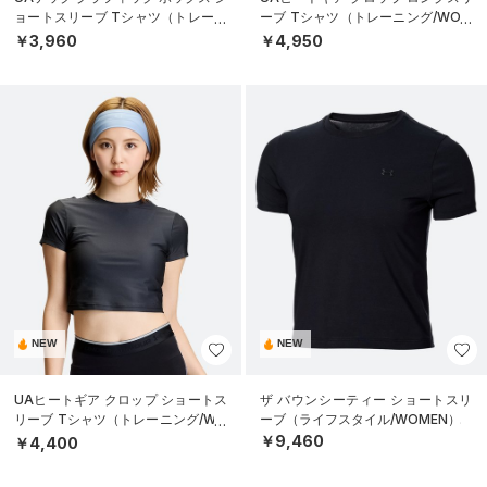
ョートスリーブ Tシャツ（トレーニ
ーブ Tシャツ（トレーニング/WOM
ング/WOMEN）
EN）
￥3,960
￥4,950
NEW
NEW
UAヒートギア クロップ ショートス
ザ バウンシーティー ショートスリ
リーブ Tシャツ（トレーニング/WO
ーブ（ライフスタイル/WOMEN）
MEN）
￥9,460
￥4,400