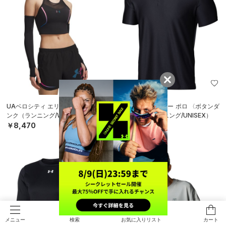
UAベロシティ エリート クロップ タ
UAチーム アーマー ポロ 〈ボタンダ
ンク（ランニング/WOMEN）
ウン〉（トレーニング/UNISEX）
￥8,470
￥6,050
検索
お気に入りリスト
カート
メニュー