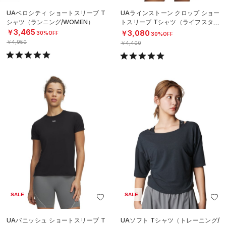
UAベロシティ ショートスリーブ T
UAラインストーン クロップ ショー
シャツ（ランニング/WOMEN）
トスリーブ Tシャツ（ライフスタイ
ル/WOMEN）
￥3,465
￥3,080
30%OFF
30%OFF
￥4,950
￥4,400
SALE
SALE
UAバニッシュ ショートスリーブ T
UAソフト Tシャツ（トレーニング/