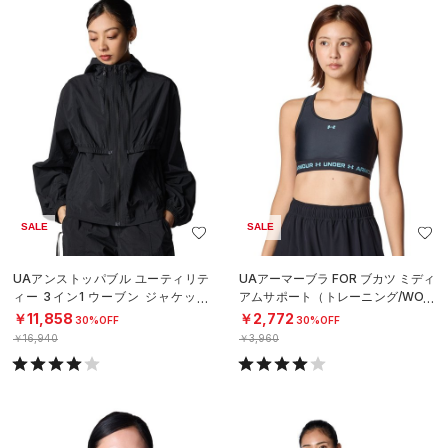
SALE
SALE
UAアンストッパブル ユーティリテ
UAアーマーブラ FOR ブカツ ミディ
ィー 3イン1 ウーブン ジャケット
アムサポート（トレーニング/WOM
（ライフスタイル/WOMEN）
EN）
￥11,858
￥2,772
30%OFF
30%OFF
￥16,940
￥3,960