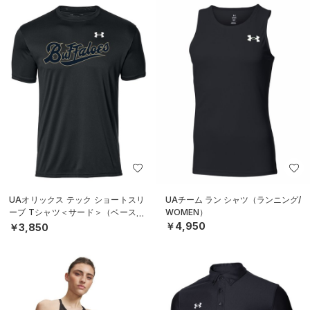
UAオリックス テック ショートスリ
UAチーム ラン シャツ（ランニング/
ーブ Tシャツ＜サード＞（ベースボ
WOMEN）
ール/UNISEX）
￥4,950
￥3,850