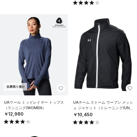
在庫残り僅か
UAウール ミッドレイヤー トップス
UAチーム ストーム ウーブン メッシ
（ランニング/WOMEN）
ュ ジャケット（トレーニング/UNIS
EX）
￥12,980
￥10,450