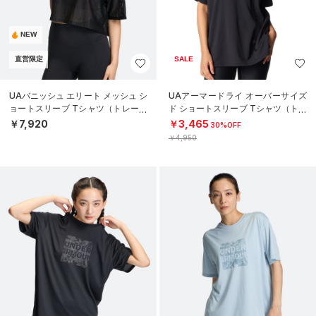
NEW
直営限定
SALE
UAバニッシュ エリート メッシュ シ
UAアーマードライ オーバーサイズ
ョートスリーブ Tシャツ（トレーニ
ド ショートスリーブ Tシャツ（トレ
ング/WOMEN）
ーニング/WOMEN）
￥7,920
￥3,465
30%OFF
￥4,950