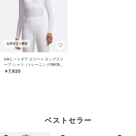
公式サイト限定
UAヒートギア エリート ロングスリ
ーブ シャツ（トレーニング/WOME
N）
￥7,920
ベストセラー