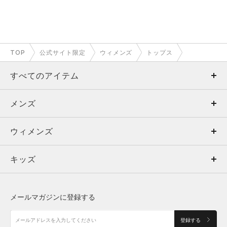
TOP
公式サイト限定
ウィメンズ
トップス
すべてのアイテム
メンズ
メンズ
ウィメンズ
トップス
ウィメンズ
キッズ
トップス
ボトムス
キッズ
トップス
ボトムス
シューズ
シューズ
メールマガジンに登録する
ボトムス
シューズ
アクセサリー
アクセサリー
登録する