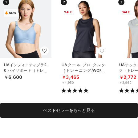
1
2
3
SALE
SALE
NEW
UAインフィニティブラ2.
UAクール プロ タンク
UAテック
0 ハイサポート（トレー
（トレーニング/WOME
ク（トレー
ニング/WOMEN）
N）
N）
￥6,600
￥3,465
￥2,772
￥4,950
￥3,960
ベストセラーをもっと見る