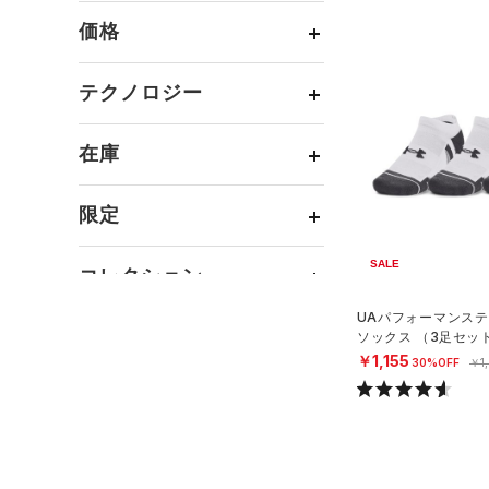
すべてのアクセサリー
（14）
スポーツスタイル
（0）
レギンス&タイツ
（2）
Tシャツ
価格
すべてのシューズ
（0）
アメリカンフットボール
バックパック
（0）
ショートパンツ
（1）
タンクトップ
ブラック
ホワイト
ブラウン
グリーン
（0）
（0）
スポーツシューズ
ショルダー＆トートバッグ
（0）
パンツ(ロングパンツ)
（0）
ポロシャツ
テクノロジー
（0）
サッカー
（0）
（0）
スパイク
～
円
円
（0）
スウェット＆フリース
（0）
ロングTシャツ
ブルー
パープル
レッド
イエロー
リカバリー
（0）
（0）
サックパック
FLOW(フロー)
（0）
スポーツスタイルシューズ
在庫
（0）
アンダーウェア
（0）
パーカー&トレーナー
その他
（0）
（0）
（0）
ウェストバッグ
HOVR(ホバー)
（0）
（0）
スカート
（0）
ジャケット
オレンジ
その他
（0）
在庫あり
サンダル
（0）
ダッフルバッグ
CHARGED(チャージド)
（0）
限定
（0）
スイムウェア
（0）
ジャージ
MICRO G(マイクロＧ)
（0）
（0）
キャップ＆ビーニー
直営限定
（3）
SALE
（0）
ベスト
コレクション
TRIBASE(トライベース)
（0）
ベルト
公式サイト限定
（0）
（0）
（0）
ダウン・コート
UAパフォーマンステ
（0）
グローブ・手袋
プロジェクトロック
（0）
在庫残りわずか
（6）
RUSH(ラッシュ)
（0）
ソックス （3足セッ
（0）
スポーツブラ
（0）
グ/UNISEX）
アイウェア
ステフィン・カリー
（0）
￥1,155
30%OFF
￥1
ISO-CHILL(アイソチル)
（0）
（0）
セットアップ
リストバンド＆ヘッドバンド
アジア限定
（0）
Tech(テック)
（0）
（0）
（0）
スイムウェア
COLDGEAR ARMOUR(コール
（0）
スポーツマスク
ドギアアーマー)
（0）
（20）