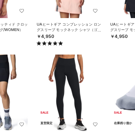
ィッティド クロッ
UAヒートギア コンプレッション ロン
UAヒートギア
/WOMEN）
グスリーブ モックネック シャツ（ゴル
グスリーブ モ
フ/WOMEN）
フ/WOMEN）
￥4,950
￥4,950
SALE
SALE
直営限定
在庫残り僅か