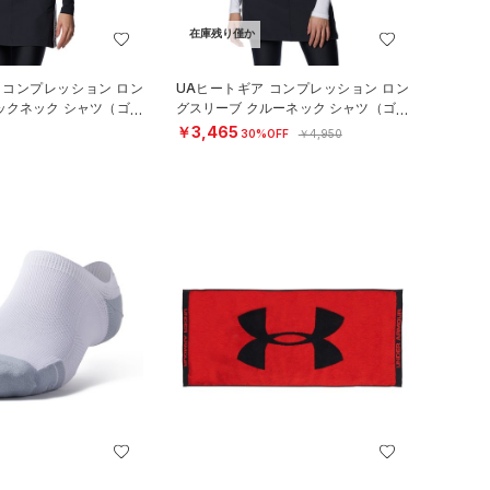
在庫残り僅か
 コンプレッション ロン
UAヒートギア コンプレッション ロン
ックネック シャツ（ゴル
グスリーブ クルーネック シャツ（ゴル
フ/WOMEN）
￥3,465
30%OFF
￥4,950