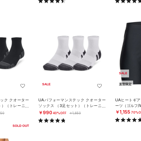
SALE
SALE
直営限定
ック クオーター
UAパフォーマンステック クオーター
UAヒートギア
ト）（トレーニン
ソックス （3足セット）（トレーニン
ーツ（ゴルフ/
グ/UNISEX）
￥1,155
￥990
70%O
650
40%OFF
￥1,650
SOLD OUT