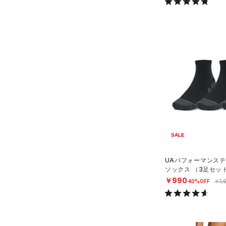
SALE
UAパフォーマンステ
ソックス （3足セッ
グ/UNISEX）
￥990
40%OFF
￥1,