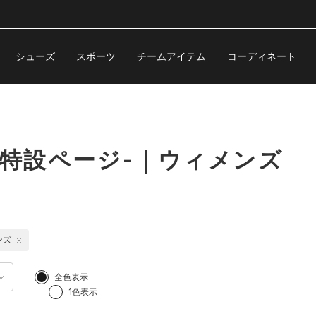
シューズ
スポーツ
チームアイテム
コーディネート
-特設ページ-｜ウィメンズ
ンズ
全色表示
1色表示