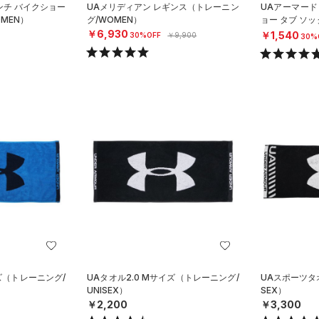
ンチ バイクショー
UAメリディアン レギンス（トレーニン
UAアーマード
MEN）
グ/WOMEN）
ョー タブ ソッ
SEX）
￥6,930
￥1,540
30%OFF
￥9,900
30%
イズ（トレーニング/
UAタオル2.0 Mサイズ（トレーニング/
UAスポーツタ
UNISEX）
SEX）
￥2,200
￥3,300