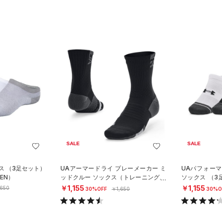
SALE
SALE
ス （3足セット）
UAアーマードライ プレーメーカー ミ
UAパフォー
EN）
ッドクルー ソックス（トレーニング/U
ソックス （
NISEX）
グ/UNISEX）
￥1,155
￥1,155
,650
30%OFF
￥1,650
30%O