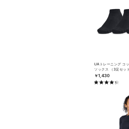
ソックス
HEATGEAR ARMOUR(ヒート
ギアアーマー)
（8）
（0）
ネックウォーマー
STORM(ストーム)
（0）
（0）
スリーブ
COLDGEAR INFRARED(コー
（5）
タオル
ルドギアインフラレッド)
（0）
（0）
ボール
AUXETIC(オーゼティック)
（0）
イヤホン＆ヘッドホン
（0）
（0）
ウォーターボトル
Charged Cotton(チャージド
UAトレーニング コ
（0）
その他
コットン)
（0）
ソックス （3足セッ
グ/UNISEX）
￥1,430
Rival Fleece(ライバルフリー
ス)
（0）
Armour Fleece(アーマーフリ
ース)
（0）