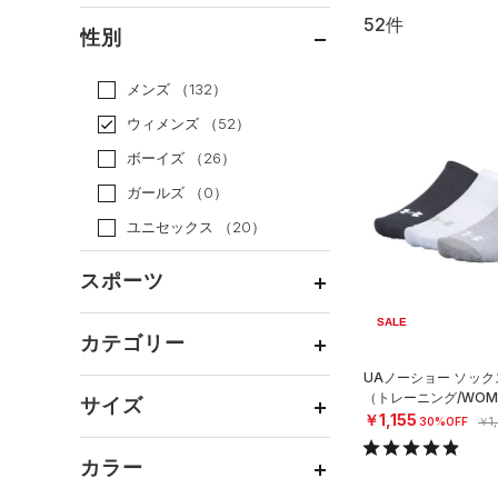
52件
通常価格
（19）
性別
セール
（33）
メンズ
（132）
ウィメンズ
（52）
ボーイズ
（26）
ガールズ
（0）
ユニセックス
（20）
スポーツ
SALE
ベースボール
（0）
カテゴリー
バスケットボール
（0）
UAノーショー ソック
トップス
（トレーニング/WOM
ゴルフ
（9）
サイズ
￥1,155
30%OFF
￥1
ボトムス
トレーニング
すべてのトップス
（42）
カテゴリーを選択してください。
アクセサリー
カラー
すべてのボトムス
ランニング
（1）
（10）
ベースレイヤー
シューズ