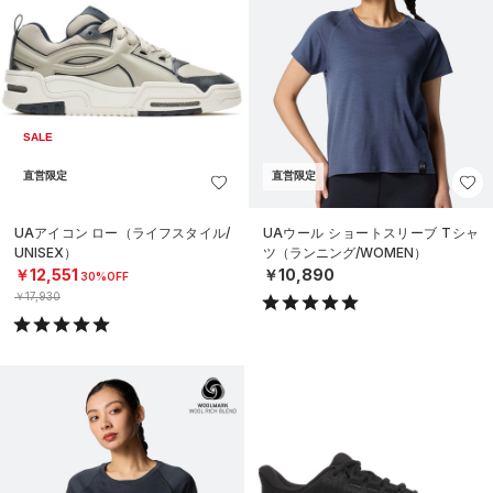
SALE
直営限定
直営限定
UAアイコン ロー（ライフスタイル/
UAウール ショートスリーブ Tシャ
UNISEX）
ツ（ランニング/WOMEN）
￥12,551
￥10,890
30%OFF
￥17,930