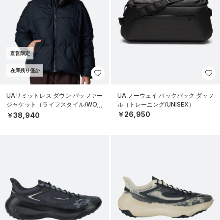
直営限定
在庫残り僅か
UAリミットレス ダウン パッファー
UA ノーウェイ バックパック ダッフ
ジャケット（ライフスタイル/WOM
ル（トレーニング/UNISEX）
EN）
￥26,950
￥38,940