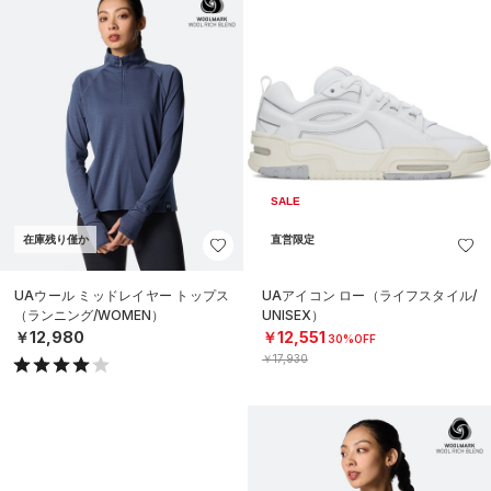
SALE
在庫残り僅か
直営限定
UAウール ミッドレイヤー トップス
UAアイコン ロー（ライフスタイル/
（ランニング/WOMEN）
UNISEX）
￥12,980
￥12,551
30%OFF
￥17,930