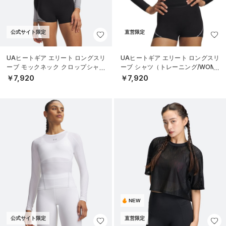
公式サイト限定
直営限定
UAヒートギア エリート ロングスリ
UAヒートギア エリート ロングスリ
ーブ モックネック クロップシャツ
ーブ シャツ（トレーニング/WOME
（トレーニング/WOMEN）
N）
￥7,920
￥7,920
NEW
公式サイト限定
直営限定